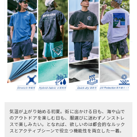
スノーTOP
スケートTOP
CONTENTS
SUPPORT
ブランド一覧
ご利用ガイド
特集一覧
会員ランク
RIDE LIFE MAGAZINE一
店頭受取サービス
覧
ギフトラッピング
スタッフスナップ
アフターサポート
中古/アウトレット サー
下取り保証について
フ
よくある質問
気温が上がり始める初夏。街に出かける日も、海や山で
中古/アウトレット スノ
店舗一覧
ー
お問い合わせ
のアウトドアを楽しむ日も、服選びに迷わずノンストレ
ニュース
スで楽しみたい。となれば、欲しいのは都会的なルック
スとアクティブシーンで役立つ機能性を両立した一着。