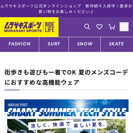
ムラサキスポーツ公式オンラインショップ 新作続々入荷中！是非お
買い物をお楽しみください♪
ゲスト
様
ログイン
会員登録
FASHION
SURF
SNOW
SKATE
店舗一覧
街歩きも遊びも一着でOK 夏のメンズコーデ
におすすめな高機能ウェア
CATEGORY
ファッションTOP
サーフTOP