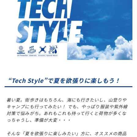
スノーTOP
スケートTOP
CONTENTS
SUPPORT
ブランド一覧
ご利用ガイド
特集一覧
会員ランク
“Tech Style”で夏を欲張りに楽しもう！
RIDE LIFE MAGAZINE一
店頭受取サービス
覧
ギフトラッピング
スタッフスナップ
アフターサポート
暑い夏。街歩きはもちろん、海にも行きたいし、山登りや
中古/アウトレット サー
下取り保証について
フ
よくある質問
キャンプにも行ってみたい！ でも、やっぱり服装や紫外線
中古/アウトレット スノ
店舗一覧
対策で悩みがち。あれもこれも持って行くと荷物が多くな
ー
お問い合わせ
っちゃうし、準備が大変・・・
ニュース
そんな「夏を欲張りに楽しみたい」方に、オススメの商品