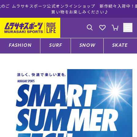
ムラサキスポーツ公式オンラインショップ 新作続々入荷中！是非お
買い物をお楽しみください♪
ゲスト
様
ログイン
会員登録
FASHION
SURF
SNOW
SKATE
店舗一覧
CATEGORY
ファッションTOP
サーフTOP