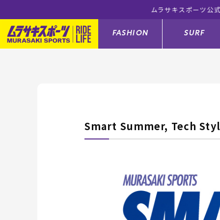
ムラサキスポ
FASHION
SURF
ファションカテゴリー
サーフィンカテゴリー
スノーボードカテゴリー
スケートボードカテゴリー
すべてのアイテム
すべてのアイテム
すべてのアイテム
すべてのアイテム
アウター/
サーフボー
スノーボー
スケートボ
Smart Summer, Tec
ボトムス
サーフィングッズ
スノーボードブーツ
スケートボードパーツ
シューズ
サーフボー
スノーボー
スケートボ
バッグ
ボディーボード
スノーボードゴーグル
GO スケートセット
ファッショ
スキムボー
スノーボー
メンズ水着
GO ボディーボード
キッズスノーボードセット
メンズラッ
中古/アウ
スノーボー