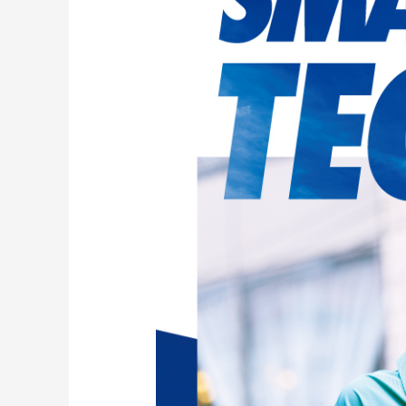
レディースラッシュガード
スノーボード レンタル
レディース
リフト電子
中古/アウトレット スノーウェア