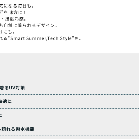
気になる毎日も。
能"を味方に！
水・接触冷感。
も自然に着られるデザイン。
けにも。
art Summer,Tech Style"を。
、着るUV対策
と快適に
に
ンにも頼れる撥水機能