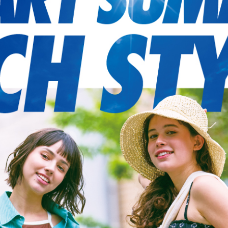
フィットネス
チケット
ストライダー/バイク/その他
中古/アウトレット スノーボード
SKATE TOP
SURF TOP
FASHION TOP
SNOW TOP