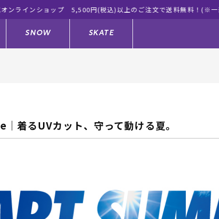
ーツ公式オンラインショップ 新作続々入荷中！是非お買い物をお楽
SNOW
SKATE
ジャケット
ド
ド板
ード
トップス
ウェットスーツ
バインディング
キッズスケートボード
h Style｜着るUVカット、守って動ける夏。
ドメンテナンスグッズ
ドセット
ードグッズ
サンダル
キッズサーフィン
スノーボードウェア
スケートボードメンテナンスグッ
ズ
ングッズ
ド
ドグローブ
キッズ
ウインターアイテム
キッズスノーボード
シュガード
トレット サーフボード
ドグッズ
レディース水着
中古/アウトレット ウェットスーツ
スノーボードメンテナンスグッズ