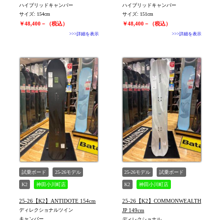
ハイブリッドキャンバー
ハイブリッドキャンバー
サイズ: 154cm
サイズ: 151cm
￥48,400－（税込）
￥48,400－（税込）
>>>詳細を表示
>>>詳細を表示
試乗ボード
25-26モデル
25-26モデル
試乗ボード
K2
神田小川町店
K2
神田小川町店
25-26【K2】ANTIDOTE 154cm
25-26【K2】COMMONWEALTH
ディレクショナルツイン
JP 149cm
キャンバー
ディレクショナル