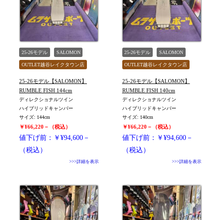
25-26モデル
SALOMON
25-26モデル
SALOMON
OUTLET越谷レイクタウン店
OUTLET越谷レイクタウン店
旧モデル新品
WOMEN
旧モデル新品
WOMEN
25-26モデル【SALOMON】
25-26モデル【SALOMON】
値下げしました
値下げしました
RUMBLE FISH 144cm
RUMBLE FISH 140cm
ディレクショナルツイン
ディレクショナルツイン
ハイブリッドキャンバー
ハイブリッドキャンバー
サイズ: 144cm
サイズ: 140cm
￥¥66,220－（税込）
￥¥66,220－（税込）
値下げ前：￥¥94,600－
値下げ前：￥¥94,600－
（税込）
（税込）
>>>詳細を表示
>>>詳細を表示