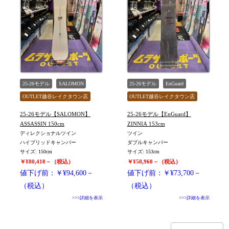
25-26モデル
SALOMON
25-26モデル
EnGuard
OUTLET越谷レイクタウン店
OUTLET越谷レイクタウン店
旧モデル新品
旧モデル新品
25-26モデル【SALOMON】
25-26モデル【EnGuard】
値下げしました
値下げしました
ASSASSIN 150cm
ZINNIA 153cm
ディレクショナルツイン
ツイン
ハイブリッドキャンバー
ダブルキャンバー
サイズ: 150cm
サイズ: 153cm
￥¥80,410－（税込）
￥¥58,960－（税込）
値下げ前：￥¥94,600－
値下げ前：￥¥73,700－
（税込）
（税込）
>>>詳細を表示
>>>詳細を表示