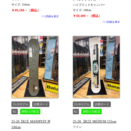
サイズ: 154cm
ハイブリッドキャンバー
￥49,500－（税込）
サイズ: 149cm
￥48,400－（税込）
>>>詳細を表示
>>>詳細を表示
25-26モデル
試乗ボード
25-26モデル
試乗ボード
K2
神田小川町店
K2
神田小川町店
25-26【K2】MANIFEST JP
25-26 【K2】MEDIUM 155cm
144cm
ツイン