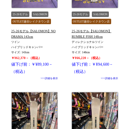
25-26モデル
SALOMON
25-26モデル
SALOMON
OUTLET越谷レイクタウン店
OUTLET越谷レイクタウン店
旧モデル新品
WOMEN
旧モデル新品
WOMEN
25-26モデル【SALOMON】NO
25-26モデル【SALOMON】
値下げしました
値下げしました
DRAMA 143cm
RUMBLE FISH 148cm
ツイン
ディレクショナルツイン
ハイブリッドキャンバー
ハイブリッドキャンバー
サイズ: 143cm
サイズ: 148cm
￥¥62,370－（税込）
￥¥66,220－（税込）
値下げ前：￥¥89,100－
値下げ前：￥¥94,600－
（税込）
（税込）
>>>詳細を表示
>>>詳細を表示