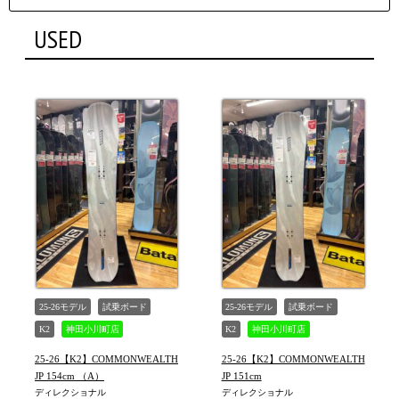
シェイプ
USED
形状
ブランド
長さ
価格
上限
在庫店舗
TYPE
25-26モデル
試乗ボード
25-26モデル
試乗ボード
K2
神田小川町店
K2
神田小川町店
25-26【K2】COMMONWEALTH
25-26【K2】COMMONWEALTH
JP 154cm （A）
JP 151cm
ディレクショナル
ディレクショナル