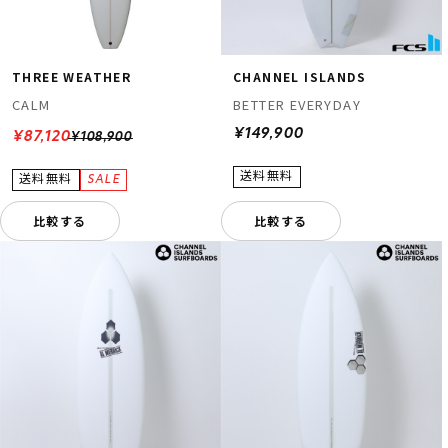
THREE WEATHER
CHANNEL ISLANDS
CALM
BETTER EVERYDAY
¥149,900
¥87,120
¥108,900
比較する
比較する