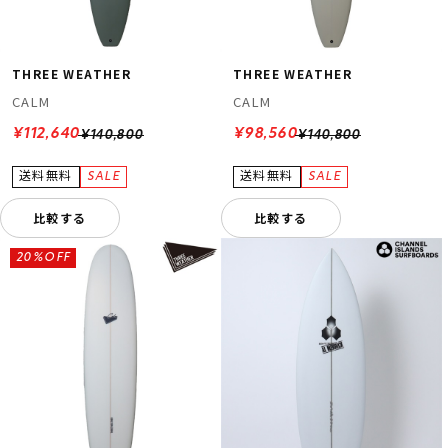
THREE WEATHER
THREE WEATHER
CALM
CALM
¥112,640
¥98,560
¥140,800
¥140,800
比較する
比較する
20%OFF