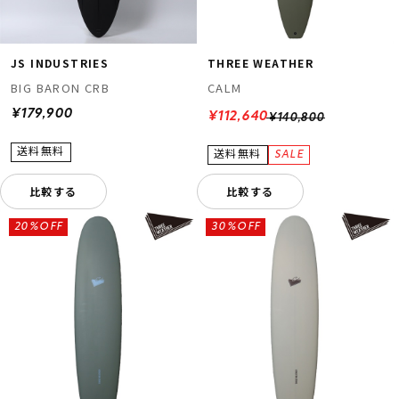
JS INDUSTRIES
THREE WEATHER
BIG BARON CRB
CALM
¥179,900
¥112,640
¥140,800
比較する
比較する
20%OFF
30%OFF