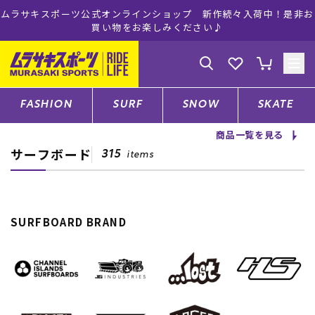
ムラサキスポーツ公式オンラインショップ 新作続々入荷中！是非お
買い物をお楽しみください♪
ゲスト
様
ログイン
会員登録
FASHION
SURF
SNOW
SKATE
商品一覧を見る
サーフボード
店舗一覧
315
items
CATEGORY
SURFBOARD BRAND
ファッションTOP
サーフTOP