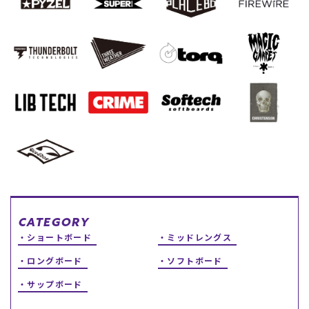
スノーTOP
スケートTOP
CONTENTS
SUPPORT
ブランド一覧
ご利用ガイド
特集一覧
会員ランク
RIDE LIFE MAGAZINE一
店頭受取サービス
覧
ギフトラッピング
スタッフスナップ
アフターサポート
CATEGORY
中古/アウトレット サー
下取り保証について
ショートボード
ミッドレングス
フ
よくある質問
中古/アウトレット スノ
店舗一覧
ロングボード
ソフトボード
ー
お問い合わせ
ニュース
サップボード