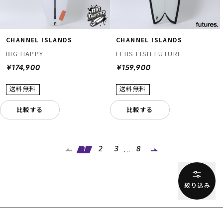
CHANNEL ISLANDS
CHANNEL ISLANDS
BIG HAPPY
FEBS FISH FUTURE
¥174,900
¥159,900
比較する
比較する
...
1
2
3
8