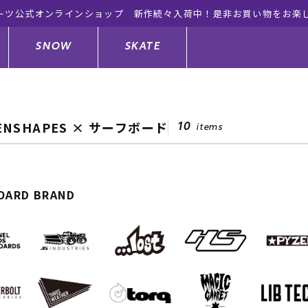
ーツ公式オンラインショップ 新作続々入荷中！是非お買い物をお楽
SNOW
SKATE
ENSHAPES × サーフボード
10
items
ジャケット
ド
ド板
ード
トップス
ウェットスーツ
バインディング
キッズスケートボード
OARD BRAND
ドメンテナンスグッズ
ドセット
ードグッズ
サンダル
キッズサーフィン
スノーボードウェア
スケートボードメンテナンスグッ
ズ
ングッズ
ド
ドグローブ
キッズ
ウインターアイテム
キッズスノーボード
シュガード
トレット サーフボード
ドグッズ
レディース水着
中古/アウトレット ウェットスーツ
スノーボードメンテナンスグッズ