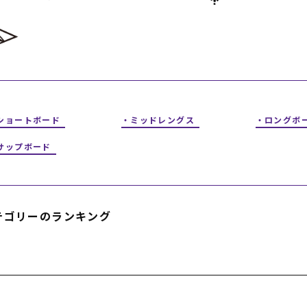
フィットネス
チケット
ストライダー/バイク/その他
中古/アウトレット スノーボード
SKATE TOP
SURF TOP
ショートボード
ミッドレングス
ロングボ
FASHION TOP
サップボード
SNOW TOP
テゴリーのランキング