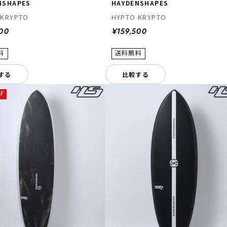
NSHAPES
HAYDENSHAPES
 KRYPTO
HYPTO KRYPTO
500
¥159,500
する
比較する
F