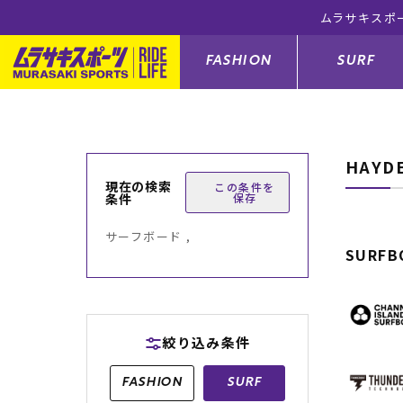
ムラサキスポ
FASHION
SURF
HAYD
ファションカテゴリー
サーフィンカテゴリー
スノーボードカテゴリー
スケートボードカテゴリー
現在の検索
この条件を
条件
保存
すべてのアイテム
すべてのアイテム
すべてのアイテム
すべてのアイテム
アウター/
サーフボー
スノーボー
スケートボ
サーフボード ,
SURFB
ボトムス
サーフィングッズ
スノーボードブーツ
スケートボードパーツ
シューズ
サーフボー
スノーボー
スケートボ
バッグ
ボディーボード
スノーボードゴーグル
GO スケートセット
ファッショ
スキムボー
スノーボー
絞り込み条件
メンズ水着
GO ボディーボード
キッズスノーボードセット
メンズラッ
中古/アウ
スノーボー
FASHION
SURF