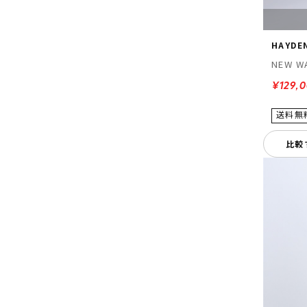
HAYDE
NEW W
¥129,
比較