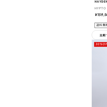
HAYDE
HYPTO
¥159,
比較
30%OF