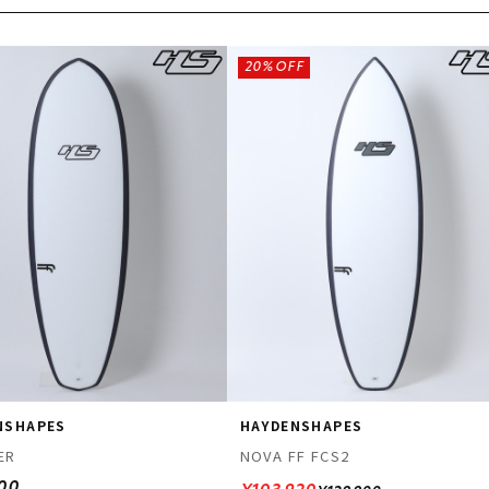
20%OFF
NSHAPES
HAYDENSHAPES
ER
NOVA FF FCS2
500