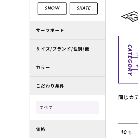
レディースラッシュガード
スノーボード レンタル
レディース
リフト電子
SNOW
SKATE
中古/アウトレット スノーウェア
サーフボード
CATEGORY
サイズ/ブランド/性別/他
カラー
こだわり条件
同じカ
すべて
価格
件
10