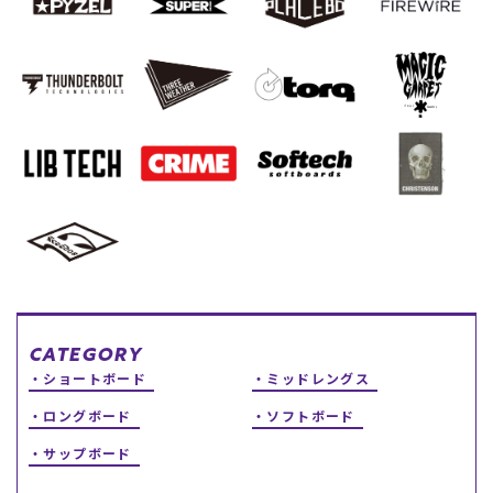
スノーTOP
スケートTOP
CONTENTS
SUPPORT
ブランド一覧
ご利用ガイド
特集一覧
会員ランク
RIDE LIFE MAGAZINE一
店頭受取サービス
覧
ギフトラッピング
スタッフスナップ
アフターサポート
CATEGORY
中古/アウトレット サー
下取り保証について
ショートボード
ミッドレングス
フ
よくある質問
中古/アウトレット スノ
店舗一覧
ロングボード
ソフトボード
ー
お問い合わせ
ニュース
サップボード