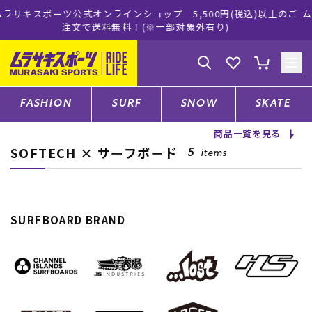
(税込)以上のご
ムラサキスポーツ公式オンラインショップ 新作続々
買い物をお楽しみください♪
ゲスト
様
ログイン
会員登録
FASHION
SURF
SNOW
SKATE
商品一覧を見る
SOFTECH × サーフボード
店舗一覧
5
items
CATEGORY
SURFBOARD BRAND
ファッションTOP
サーフTOP