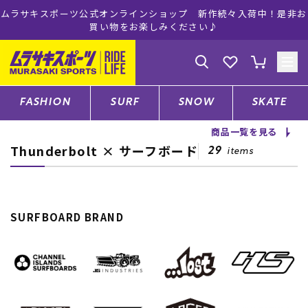
ムラサキスポーツ公式オンラインショップ 新作続々入荷中！是非お
買い物をお楽しみください♪
ゲスト
様
ログイン
会員登録
FASHION
SURF
SNOW
SKATE
商品一覧を見る
Thunderbolt × サーフボード
店舗一覧
29
items
CATEGORY
SURFBOARD BRAND
ファッションTOP
サーフTOP