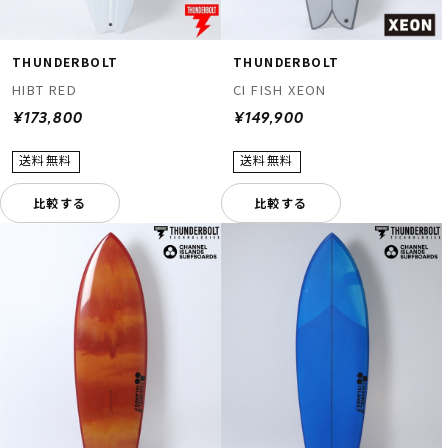
THUNDERBOLT
THUNDERBOLT
HIBT RED
CI FISH XEON
¥173,800
¥149,900
比較する
比較する