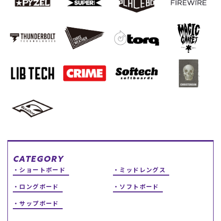
スノーTOP
スケートTOP
CONTENTS
SUPPORT
ブランド一覧
ご利用ガイド
特集一覧
会員ランク
RIDE LIFE MAGAZINE一
店頭受取サービス
覧
ギフトラッピング
スタッフスナップ
アフターサポート
CATEGORY
中古/アウトレット サー
下取り保証について
ショートボード
ミッドレングス
フ
よくある質問
中古/アウトレット スノ
店舗一覧
ロングボード
ソフトボード
ー
お問い合わせ
ニュース
サップボード