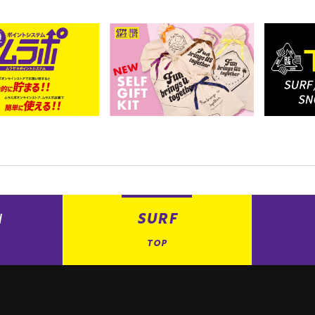
N
SURF
TOP