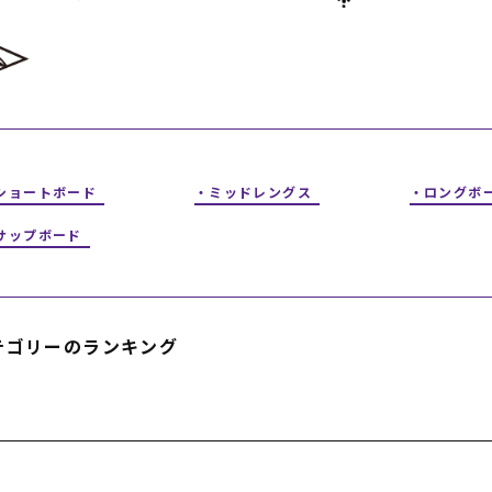
フィットネス
チケット
ストライダー/バイク/その他
中古/アウトレット スノーボード
SKATE TOP
SURF TOP
ショートボード
ミッドレングス
ロングボ
FASHION TOP
サップボード
SNOW TOP
テゴリーのランキング