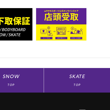
SNOW
SKATE
TOP
TOP