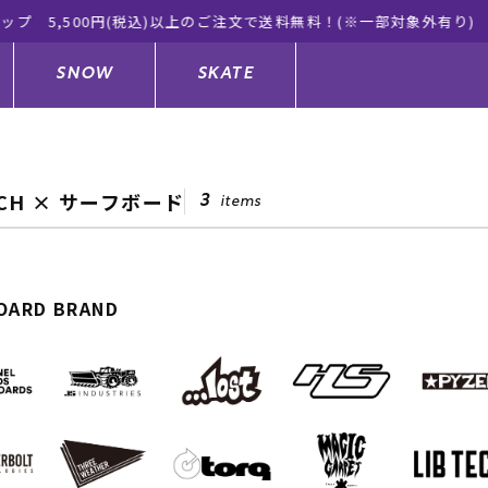
ラサキスポーツ公式オンラインショップ 新作続々入荷中！是非お買
SNOW
SKATE
ECH × サーフボード
3
items
ジャケット
ド
ド板
ード
トップス
ウェットスーツ
バインディング
キッズスケートボード
OARD BRAND
ドメンテナンスグッズ
ドセット
ードグッズ
サンダル
キッズサーフィン
スノーボードウェア
スケートボードメンテナンスグッ
ズ
ングッズ
ド
ドグローブ
キッズ
ウインターアイテム
キッズスノーボード
シュガード
トレット サーフボード
ドグッズ
レディース水着
中古/アウトレット ウェットスーツ
スノーボードメンテナンスグッズ