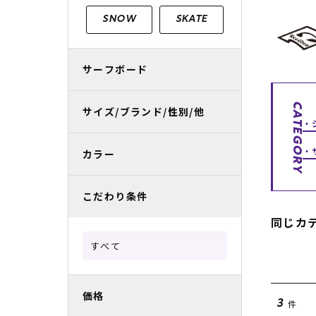
レディースラッシュガード
スノーボード レンタル
レディース
リフト電子
SNOW
SKATE
中古/アウトレット スノーウェア
サーフボード
CATEGORY
サイズ/ブランド/性別/他
カラー
こだわり条件
同じカ
すべて
価格
件
3