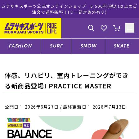
ムラサキスポーツ公式オンラインショップ 5,500円(税込)以上のご
注文で送料無料！(※一部対象外有り)
ゲスト
様
ログイン
会員登録
FASHION
SURF
SNOW
SKATE
店舗一覧
体感、リハビリ、室内トレーニングができ
る新商品登場! PRACTICE MASTER
CATEGORY
公開日：
2026年6月27日
/ 最終更新日：
2026年7月13日
ファッションTOP
サーフTOP