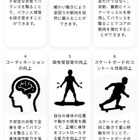
不安定な状態でバ
足だけではなく、
ランスを取ること
背筋、腹筋とイン
細かい動きにより
で、バランス感覚
ナーマッスルを使
足回りの筋肉を自
を研ぎ澄ますこと
用してバランスを
然に鍛えることが
ができます。
取ることでコアの
できます。
筋肉を強化するこ
とができます。
4
5
6
コーディネーション
固有受容覚の向上
スケートボードのコ
の向上
ントール性能向上
自分の身体の位置
や動きの感覚を鍛
不安定の状態で全
スケートボードと
えて、正確に身体
身を使ってバラン
同じ動きで重心移
をコントロールす
スを取ることで、
動を行うことで、
る能力を向上させ
身体操作能力を高
スケートボードの