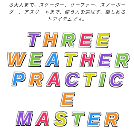
ら大人まで、スケーター、サーファー、スノーボー
ダー、アスリートまで、使う人を選ばず、楽しめる
トアイテムです。
T
H
R
E
E
W
E
A
T
H
E
R
ムラサキスポーツ 公式アプリ
ポイント・クーポンもこのアプリで！
P
R
A
C
T
I
C
E
M
A
S
T
E
R