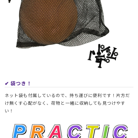
✔︎ 袋つき！
ネット袋も付属しているので、持ち運びに便利です！片方だ
け無くす心配がなく、荷物と一緒に収納しても見つけやす
い！
P
R
A
C
T
I
C