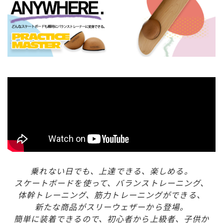
スノーTOP
スケートTOP
CONTENTS
SUPPORT
ブランド一覧
ご利用ガイド
特集一覧
会員ランク
RIDE LIFE MAGAZINE一
店頭受取サービス
覧
ギフトラッピング
スタッフスナップ
アフターサポート
中古/アウトレット サー
下取り保証について
乗れない日でも、上達できる、楽しめる。
フ
よくある質問
中古/アウトレット スノ
店舗一覧
スケートボードを使って、バランストレーニング、
ー
お問い合わせ
体幹トレーニング、筋力トレーニングができる、
ニュース
新たな商品がスリーウェザーから登場。
簡単に装着できるので、初心者から上級者、子供か