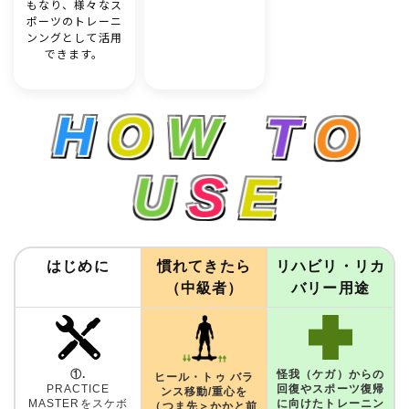
もなり、様々なス
ポーツのトレーニ
ンングとして活用
できます。
H
O
W
T
O
U
S
E
はじめに
慣れてきたら
リハビリ・リカ
（中級者）
バリー用途
怪我（ケガ）からの
①.
ヒール・トゥ バラ
回復やスポーツ復帰
PRACTICE
ンス移動/重心を
に向けたトレーニン
MASTERをスケボ
（つま先＞かかと前