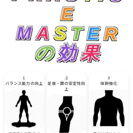
E
M
A
S
T
E
R
の
効
果
1
2
3
バランス能力の向上
足首・膝の安定性向
体幹強化
上