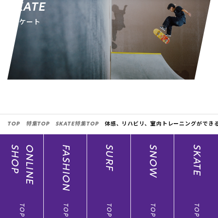
SKATE
スケート
TOP
特集TOP
SKATE特集TOP
体感、リハビリ、室内トレーニングができる新商品
SHOP
ONLINE
FASHION
SURF
SNOW
SKATE
TOP
TOP
TOP
TOP
TOP