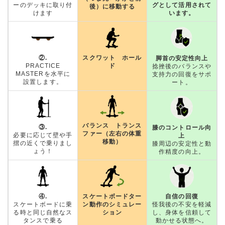
グとして活用されて
ーのデッキに取り付
後）に移動する
います。
けます
②.
スクワット ホール
脚首の安定性向上
PRACTICE
ド
捻挫後のバランスや
MASTERを水平に
支持力の回復をサポ
設置します。
ート。
バランス トランス
③.
膝のコントロール向
ファー（左右の体重
必要に応じて壁や手
上
移動）
摺の近くで乗りまし
膝周辺の安定性と動
ょう！
作精度の向上。
④.
スケートボードター
自信の回復
スケートボードに乗
ン動作のシミュレー
怪我後の不安を軽減
る時と同じ自然なス
ション
し、身体を信頼して
タンスで乗る
動かせる状態へ。