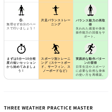
⑤.
片足バランストレー
バランス能力の再取
無理せず自分のペー
ニング
得
スで行いましょう！
失われた感覚や身体
操作能力の回復をサ
ポート。
まずは5分〜10分程
スポーツ別トレーニ
実践的な動作パター
度の短いセッション
ング（スケートボー
ンの習得
から始めてみましょ
ド、サーフィン、ス
日常生活やスポーツ
う！
ノーボードなど）
に必要な自然な身体
の使い方を再構築。