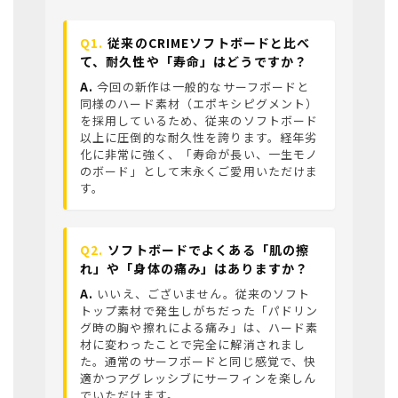
Q1.
従来のCRIMEソフトボードと比べ
て、耐久性や「寿命」はどうですか？
A.
今回の新作は一般的なサーフボードと
同様のハード素材（エポキシピグメント）
を採用しているため、従来のソフトボード
以上に圧倒的な耐久性を誇ります。経年劣
化に非常に強く、「寿命が長い、一生モノ
のボード」として末永くご愛用いただけま
す。
Q2.
ソフトボードでよくある「肌の擦
れ」や「身体の痛み」はありますか？
A.
いいえ、ございません。従来のソフト
トップ素材で発生しがちだった「パドリン
グ時の胸や擦れによる痛み」は、ハード素
材に変わったことで完全に解消されまし
た。通常のサーフボードと同じ感覚で、快
適かつアグレッシブにサーフィンを楽しん
でいただけます。