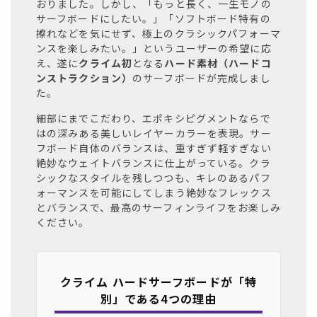
おりました。しかし、「もっと長く、一生モノの
サーフボードにしたい。」「ソフトボード特有の
擦れなどを気にせず、極上のクラシックパフォーマ
ンスを楽しみたい。」というユーザーの希望に応
え、遂に
クライム
初
となる
ハード素材（ハードコ
ンストラクション）
のサーフボードが完成しまし
た。
細部にまでこだわり、エポキシピグメントならで
はの深みある美しいレイヤーカラーを表現。サー
フボード自体のバランスは、重すぎず軽すぎない
絶妙なウェイトバランスに仕上がっている。クラ
シックなスタイルを残しつつも、キレのあるパフ
ォーマンスを可能にしてしまう絶妙なフレックス
とバランスで、最高のサーフィンライフをお楽しみ
ください。
クライム ハードサーフボードが「特
別」である4つの理由