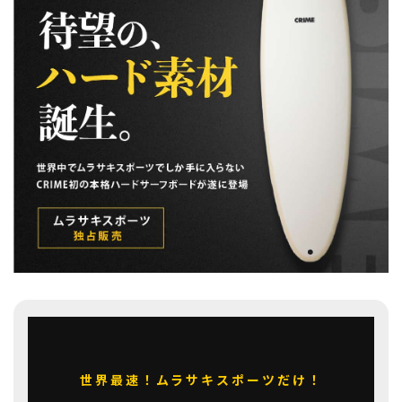
スノーTOP
スケートTOP
CONTENTS
SUPPORT
ブランド一覧
ご利用ガイド
特集一覧
会員ランク
RIDE LIFE MAGAZINE一
店頭受取サービス
覧
ギフトラッピング
スタッフスナップ
アフターサポート
中古/アウトレット サー
下取り保証について
フ
よくある質問
中古/アウトレット スノ
店舗一覧
ー
お問い合わせ
ニュース
世界最速！ムラサキスポーツだけ！