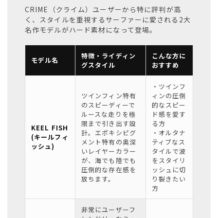
CRIME（クライム）ユーザーから特に評判が高
く、スタイルを重視するサーファーに愛される2大
名作モデルがハード素材になって登場。
特徴・ライディン
こんな方に
モデル名
グスタイル
おすすめ
・ツインフ
ツインフィン特有
ィンの圧倒
のスピーディーで
的なスピー
ルースな走りを極
ド感を愛す
限まで引き出す設
る方
KEEL FISH
計。エポキシピグ
・オルタナ
(キールフィ
メント特有の奥深
ティブなス
ッシュ)
いレイヤーカラー
タイルで波
が、海でも陸でも
をスタイリ
圧倒的な存在感を
ッシュに切
放ちます。
り裂きたい
方
非常にユーザーフ