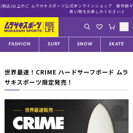
ムラサキスポーツ公式オンラインショップ 新作続々入荷中！是非お
買い物をお楽しみください♪
ゲスト
様
ログイン
会員登録
FASHION
SURF
SNOW
SKATE
店舗一覧
世界最速！CRIME ハードサーフボード ムラ
サキスポーツ限定発売！
CATEGORY
ファッションTOP
サーフTOP