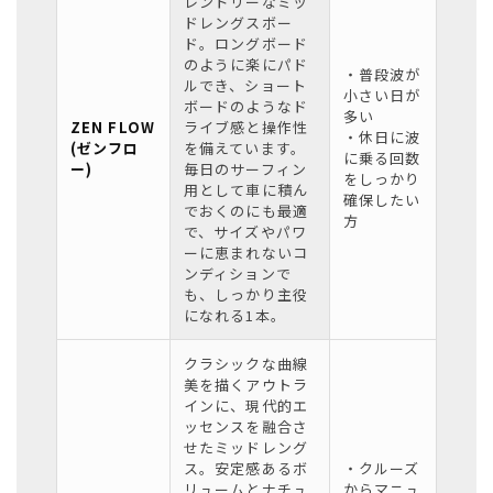
レンドリーなミッ
ドレングスボー
ド。ロングボード
のように楽にパド
・普段波が
ルでき、ショート
小さい日が
ボードのようなド
多い
ZEN FLOW
ライブ感と操作性
・休日に波
(ゼンフロ
を備えています。
に乗る回数
ー)
毎日のサーフィン
をしっかり
用として車に積ん
確保したい
でおくのにも最適
方
で、サイズやパワ
ーに恵まれないコ
ンディションで
も、しっかり主役
になれる1本。
クラシックな曲線
美を描くアウトラ
インに、現代的エ
ッセンスを融合さ
せたミッドレング
ス。安定感あるボ
・クルーズ
リュームとナチュ
からマニュ