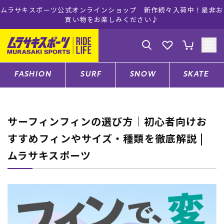
ムラサキスポーツ公式オンラインショップ 新作続々入荷中！是非お
買い物をお楽しみください♪
ゲスト
様
ログイン
会員登録
FASHION
SURF
SNOW
SKATE
店舗一覧
サーフィンフィンの選び方｜初心者向けお
すすめフィンやサイズ・種類を徹底解説 |
CATEGORY
ムラサキスポーツ
ファッションTOP
サーフTOP