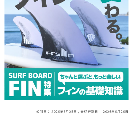
スノーTOP
スケートTOP
CONTENTS
SUPPORT
ブランド一覧
ご利用ガイド
特集一覧
会員ランク
RIDE LIFE MAGAZINE一
店頭受取サービス
覧
ギフトラッピング
スタッフスナップ
アフターサポート
中古/アウトレット サー
下取り保証について
フ
よくある質問
中古/アウトレット スノ
店舗一覧
公開日：
2026年6月25日
/ 最終更新日：
2026年6月26日
ー
お問い合わせ
ニュース