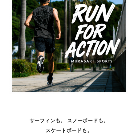
スノーTOP
スケートTOP
CONTENTS
SUPPORT
ブランド一覧
ご利用ガイド
特集一覧
会員ランク
RIDE LIFE MAGAZINE
店頭受取サービス
一覧
ギフトラッピング
スタッフスナップ
アフターサポート
中古/アウトレット サー
下取り保証について
フ
よくある質問
中古/アウトレット スノ
店舗一覧
ー
お問い合わせ
サーフィンも。 スノーボードも。
ニュース
スケートボードも。