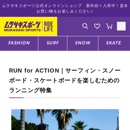
ムラサキスポーツ公式オンラインショップ 新作続々入荷中！是非
お買い物をお楽しみください♪
ゲスト
様
ログイン
会員登録
FASHION
SURF
SNOW
SKATE
店舗一覧
RUN for ACTION｜サーフィン・スノー
ボード・スケートボードを楽しむための
CATEGORY
ランニング特集
ファッションTOP
サーフTOP