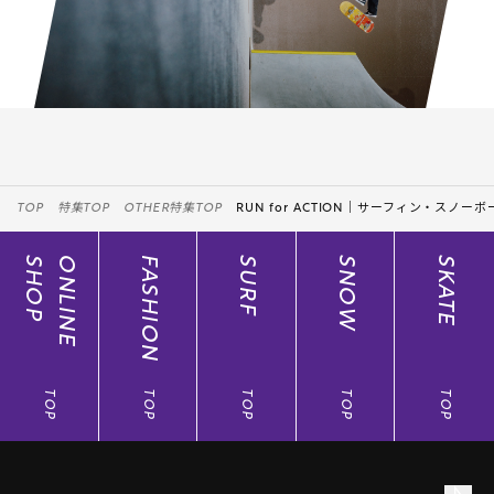
TOP
特集TOP
OTHER特集TOP
RUN for ACTION｜サーフィン・ス
SHOP
ONLINE
FASHION
SURF
SNOW
SKATE
TOP
TOP
TOP
TOP
TOP