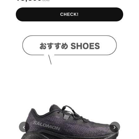
CHECK!
‹
›