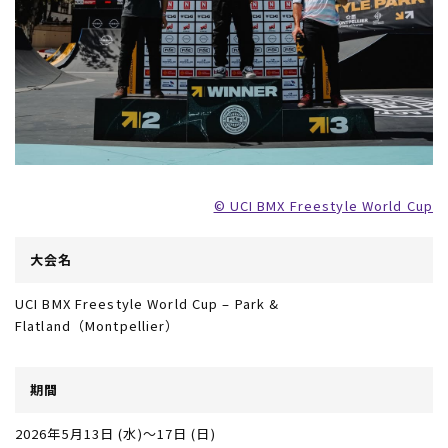
スノーTOP
スケートTOP
CONTENTS
SUPPORT
ブランド一覧
ご利用ガイド
特集一覧
会員ランク
RIDE LIFE MAGAZINE一
店頭受取サービス
覧
ギフトラッピング
スタッフスナップ
アフターサポート
中古/アウトレット サー
下取り保証について
フ
よくある質問
中古/アウトレット スノ
店舗一覧
ー
お問い合わせ
ニュース