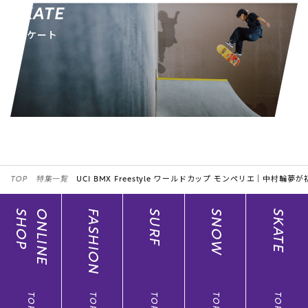
SKATE
スケート
TOP
特集一覧
UCI BMX Freestyle ワールドカップ モンペリエ｜中村輪夢が
SHOP
ONLINE
FASHION
SURF
SNOW
SKATE
TOP
TOP
TOP
TOP
TOP