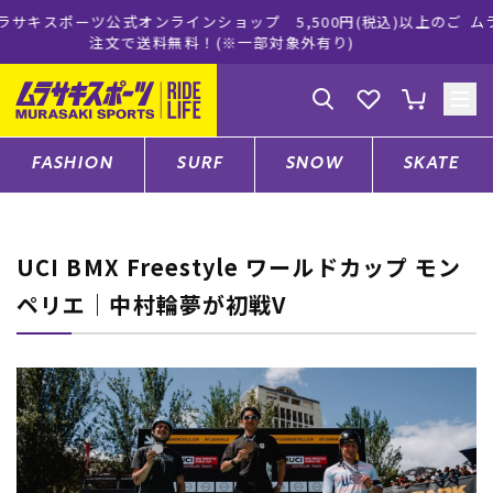
上のご
ムラサキスポーツ公式オンラインショップ 新作続々入荷中！
買い物をお楽しみください♪
ゲスト
様
ログイン
会員登録
FASHION
SURF
SNOW
SKATE
店舗一覧
UCI BMX Freestyle ワールドカップ モン
ペリエ｜中村輪夢が初戦V
CATEGORY
ファッションTOP
サーフTOP