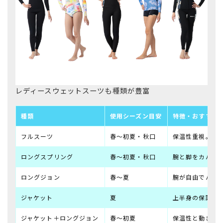
レディースウェットスーツも種類が豊富
種類
使用シーズン目安
特徴・おすすめ
フルスーツ
春〜初夏・秋口
保温性重視。水
ロングスプリング
春〜初夏・秋口
腕と脚をカバー
ロングジョン
春〜夏
腕が自由でパド
ジャケット
夏
上半身の保護・
ジャケット＋ロングジョン
春〜初夏
保温性と動きや