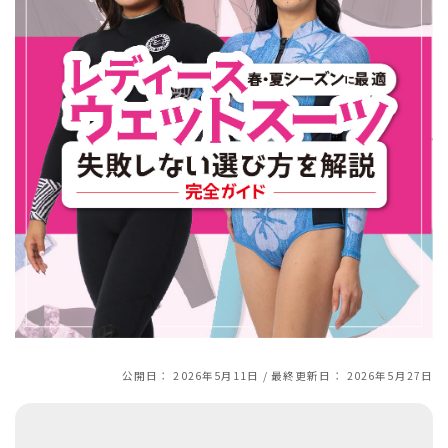
スノーTOP
スケートTOP
CONTENTS
SUPPORT
ブランド一覧
ご利用ガイド
特集一覧
会員ランク
RIDE LIFE MAGAZINE一
店頭受取サービス
覧
ギフトラッピング
スタッフスナップ
アフターサポート
中古/アウトレット サー
下取り保証について
フ
よくある質問
中古/アウトレット スノ
店舗一覧
公開日：
2026年5月11日
/ 最終更新日：
2026年5月27日
ー
お問い合わせ
ニュース