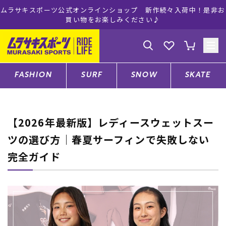
ムラサキスポーツ公式オンラインショップ 新作続々入荷中！是非お
買い物をお楽しみください♪
ゲスト
様
ログイン
会員登録
FASHION
SURF
SNOW
SKATE
店舗一覧
【2026年最新版】レディースウェットスー
ツの選び方｜春夏サーフィンで失敗しない
CATEGORY
完全ガイド
ファッションTOP
サーフTOP