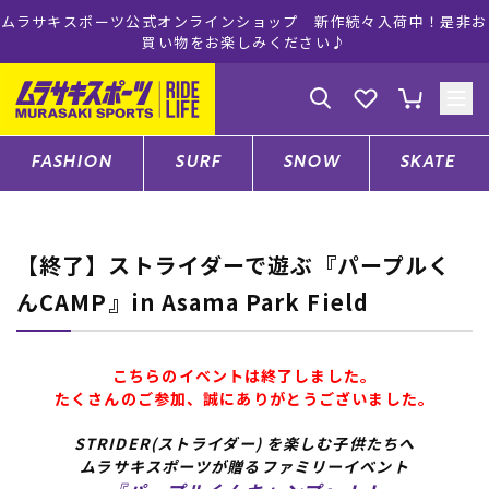
ムラサキスポーツ公式オンラインショップ 新作続々入荷中！是非お
買い物をお楽しみください♪
ゲスト
様
ログイン
会員登録
FASHION
SURF
SNOW
SKATE
店舗一覧
【終了】ストライダーで遊ぶ『パープルく
んCAMP』in Asama Park Field
CATEGORY
こちらのイベントは終了しました。
たくさんのご参加、誠にありがとうございました。
ファッションTOP
STRIDER(ストライダー) を楽しむ子供たちへ
サーフTOP
ムラサキスポーツが贈るファミリーイベント