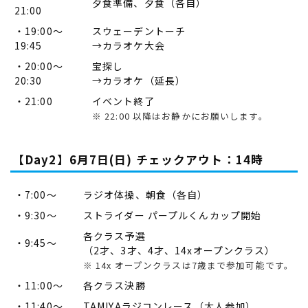
夕食準備、夕食（各自）
21:00
・19:00～
スウェーデントーチ
19:45
→カラオケ大会
・20:00～
宝探し
20:30
→カラオケ（延長）
・21:00
イベント終了
※ 22:00 以降はお静かにお願いします。
【Day2】6月7日(日) チェックアウト：14時
・7:00～
ラジオ体操、朝食（各自）
・9:30～
ストライダー パープルくんカップ開始
各クラス予選
・9:45～
（2才、3才、4才、14xオープンクラス）
※ 14x オープンクラスは7歳まで参加可能です。
・11:00～
各クラス決勝
・11:40～
TAMIYAラジコンレース（大人参加）