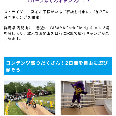
『パープルくんキャンプ』！！
スノーTOP
ストライダーに乗るお子様がいるご家族を対象に、1泊2日の
合同キャンプを開催！
スケートTOP
群馬県 浅間山に一番近い『ASAMA Park Field』キャンプ場
を貸し切り、雄大な浅間山を目前に家族で広々キャンプが楽
しめます。
CONTENTS
SUPPORT
ブランド一覧
ご利用ガイド
コンテンツ盛りだくさん！2日間を自由に遊び
特集一覧
会員ランク
倒そう。
RIDE LIFE MAGAZINE一
店頭受取サービス
覧
ギフトラッピング
スタッフスナップ
アフターサポート
中古/アウトレット サー
下取り保証について
フ
よくある質問
中古/アウトレット スノ
店舗一覧
ー
お問い合わせ
ニュース