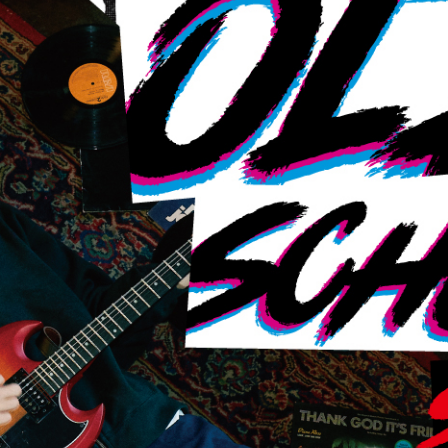
フィットネス
チケット
ストライダー/バイク/その他
中古/アウトレット スノーボード
SKATE TOP
SURF TOP
FASHION TOP
SNOW TOP