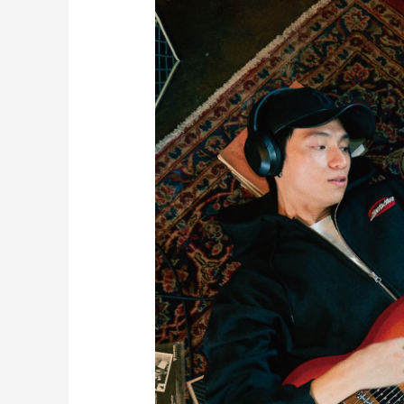
レディースラッシュガード
スノーボード レンタル
レディース
リフト電子
中古/アウトレット スノーウェア