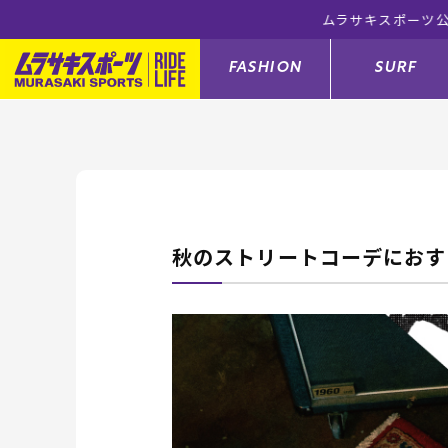
ムラサキスポ
FASHION
SURF
ファションカテゴリー
サーフィンカテゴリー
スノーボードカテゴリー
スケートボードカテゴリー
すべてのアイテム
すべてのアイテム
すべてのアイテム
すべてのアイテム
アウター/
サーフボー
スノーボー
スケートボ
秋のストリートコーデにおす
ボトムス
サーフィングッズ
スノーボードブーツ
スケートボードパーツ
シューズ
サーフボー
スノーボー
スケートボ
バッグ
ボディーボード
スノーボードゴーグル
GO スケートセット
ファッショ
スキムボー
スノーボー
メンズ水着
GO ボディーボード
キッズスノーボードセット
メンズラッ
中古/アウ
スノーボー