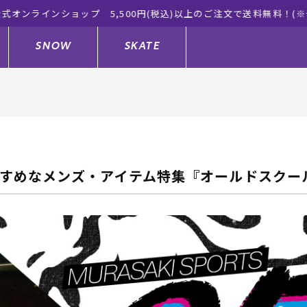
ーツ公式オンラインショップ 新作続々入荷中！是非お買い物をお楽
SNOW
SKATE
ジャケット
ド
ド板
ード
トップス
ウェットスーツ
バインディング
キッズスケートボード
すめなメンズ・アイテム特集『オールドスクー
ドメンテナンスグッズ
ドセット
ードグッズ
サンダル
キッズサーフィン
スノーボードウェア
スケートボードメンテナンスグッ
ズ
ングッズ
ド
ドグローブ
キッズ
ウインターアイテム
キッズスノーボード
シュガード
トレット サーフボード
ドグッズ
レディース水着
中古/アウトレット ウェットスーツ
スノーボードメンテナンスグッズ