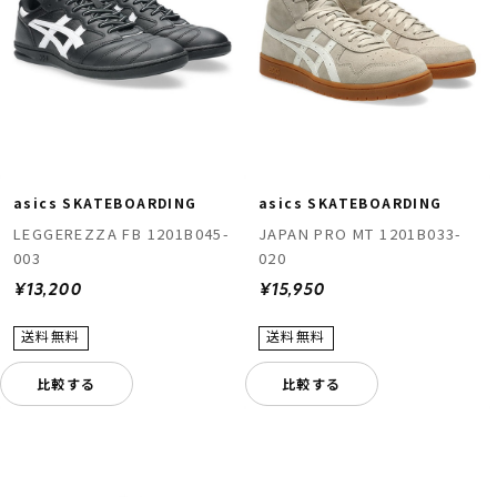
asics SKATEBOARDING
asics SKATEBOARDING
LEGGEREZZA FB 1201B045-
JAPAN PRO MT 1201B033-
003
020
¥13,200
¥15,950
比較する
比較する