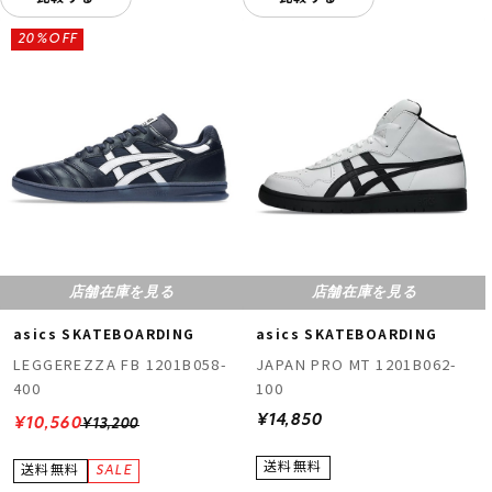
20%OFF
店舗在庫を見る
店舗在庫を見る
asics SKATEBOARDING
asics SKATEBOARDING
LEGGEREZZA FB 1201B058-
JAPAN PRO MT 1201B062-
400
100
¥14,850
¥10,560
¥13,200