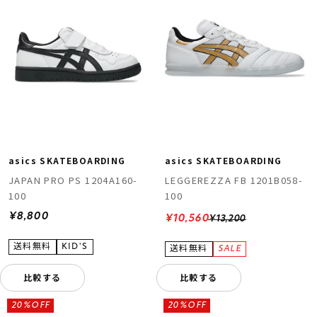
asics SKATEBOARDING
asics SKATEBOARDING
JAPAN PRO PS 1204A160-
LEGGEREZZA FB 1201B058-
100
100
¥8,800
¥10,560
¥13,200
比較する
比較する
20%OFF
20%OFF