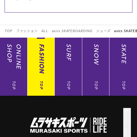
TOP
ファッション
ALL
asics SKATEBOARDING
シューズ
asics SKAT
SHOP
ONLINE
FASHION
SURF
SNOW
SKATE
TOP
TOP
TOP
TOP
TOP