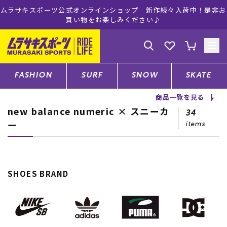
ムラサキスポーツ公式オンラインショップ 新作続々入荷中！是非お
買い物をお楽しみください♪
ゲスト
様
ログイン
会員登録
FASHION
SURF
SNOW
SKATE
商品一覧を見る
new balance numeric × スニーカ
店舗一覧
34
ー
items
CATEGORY
SHOES BRAND
ファッションTOP
サーフTOP