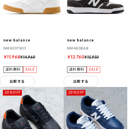
new balance
new balance
NM600TWO
NM480BAB
¥11,968
¥12,760
¥14,960
¥15,950
比較する
比較する
20%OFF
20%OFF