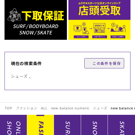
現在の検索条件
この条件を保存
シューズ ,
TOP
ファッション
ALL
new balance numeric
シューズ
new balance 
SHOP
ONLINE
SURF
SNOW
SKATE