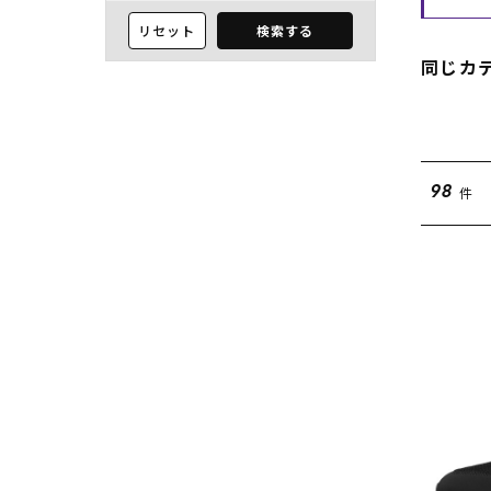
リセット
検索する
同じカ
件
98