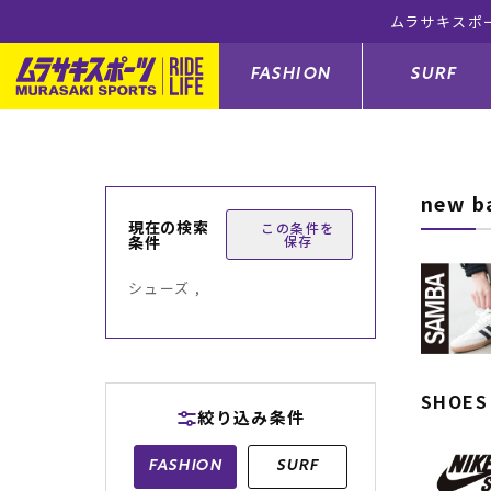
ムラサキスポ
FASHION
SURF
new 
ファションカテゴリー
サーフィンカテゴリー
スノーボードカテゴリー
スケートボードカテゴリー
現在の検索
この条件を
条件
保存
すべてのアイテム
すべてのアイテム
すべてのアイテム
すべてのアイテム
アウター/
サーフボー
スノーボー
スケートボ
シューズ ,
ボトムス
サーフィングッズ
スノーボードブーツ
スケートボードパーツ
シューズ
サーフボー
スノーボー
スケートボ
バッグ
ボディーボード
スノーボードゴーグル
GO スケートセット
ファッショ
スキムボー
スノーボー
SHOES
絞り込み条件
メンズ水着
GO ボディーボード
キッズスノーボードセット
メンズラッ
中古/アウ
スノーボー
FASHION
SURF