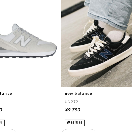
lance
new balance
UN272
0
¥9,790