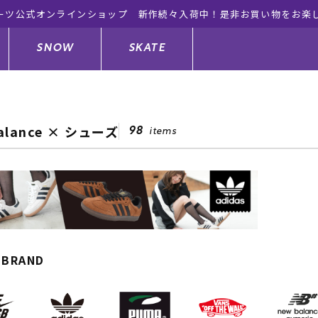
ーツ公式オンラインショップ 新作続々入荷中！是非お買い物をお楽
SNOW
SKATE
balance × シューズ
98
items
ジャケット
ド
ド板
ード
トップス
ウェットスーツ
バインディング
キッズスケートボード
ドメンテナンスグッズ
ドセット
ードグッズ
サンダル
キッズサーフィン
スノーボードウェア
スケートボードメンテナンスグッ
ズ
ングッズ
ド
ドグローブ
キッズ
ウインターアイテム
キッズスノーボード
 BRAND
シュガード
トレット サーフボード
ドグッズ
レディース水着
中古/アウトレット ウェットスーツ
スノーボードメンテナンスグッズ