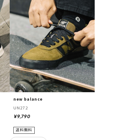
new balance
UN272
¥9,790