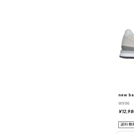
new ba
W996
¥12,98