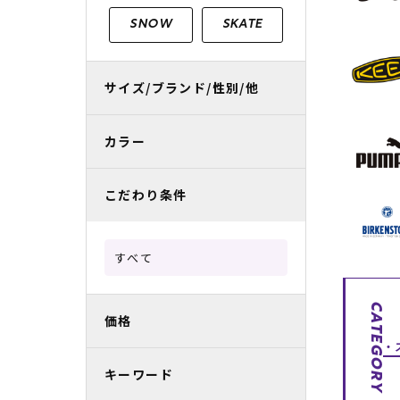
レディースラッシュガード
スノーボード レンタル
レディース
リフト電子
SNOW
SKATE
中古/アウトレット スノーウェア
サイズ/ブランド/性別/他
カラー
こだわり条件
すべて
CATEGORY
価格
キーワード