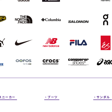
フィットネス
チケット
ストライダー/バイク/その他
中古/アウトレット スノーボード
SKATE TOP
SURF TOP
FASHION TOP
SNOW TOP
スニーカー
ブーツ
サンダル