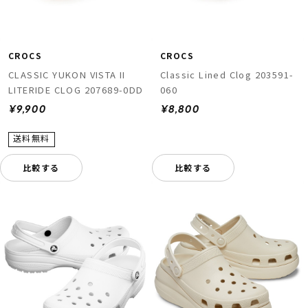
CROCS
CROCS
CLASSIC YUKON VISTA II
Classic Lined Clog 203591-
LITERIDE CLOG 207689-0DD
060
¥9,900
¥8,800
比較する
比較する