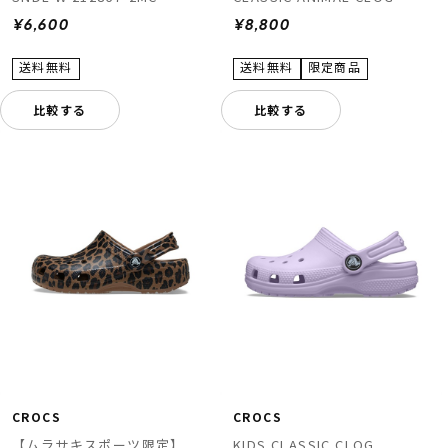
211800-2LD
¥6,600
¥8,800
比較する
比較する
CROCS
CROCS
【ムラサキスポーツ限定】
KIDS CLASSIC CLOG