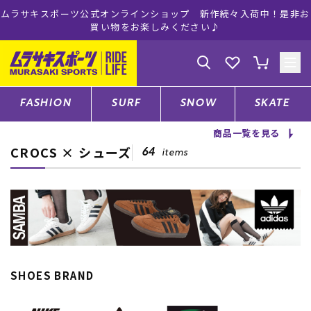
ムラサキスポーツ公式オンラインショップ 新作続々入荷中！是非お
買い物をお楽しみください♪
ゲスト
様
ログイン
会員登録
FASHION
SURF
SNOW
SKATE
商品一覧を見る
CROCS × シューズ
店舗一覧
64
items
CATEGORY
ファッションTOP
SHOES BRAND
サーフTOP