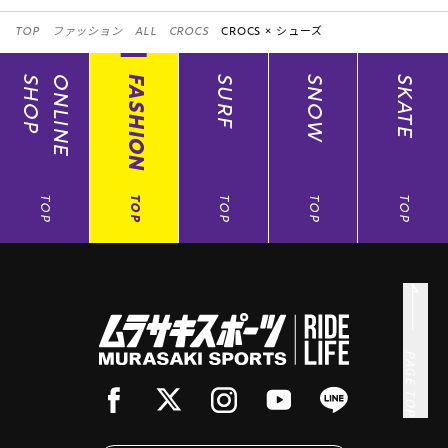
TOP
ファッション
ALL
CROCS
CROCS ×
シューズ
SHOP
ONLINE
FASHION
SURF
SNOW
SKATE
TOP
TOP
TOP
TOP
TOP
PAGE TOP