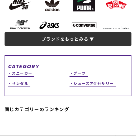
スノーTOP
スケートTOP
ブランドをもっとみる
CONTENTS
SUPPORT
CATEGORY
ブランド一覧
ご利用ガイド
スニーカー
ブーツ
特集一覧
会員ランク
RIDE LIFE MAGAZINE一
店頭受取サービス
サンダル
シューズアクセサリー
覧
ギフトラッピング
スタッフスナップ
アフターサポート
中古/アウトレット サー
下取り保証について
フ
よくある質問
同じカテゴリーのランキング
中古/アウトレット スノ
店舗一覧
ー
お問い合わせ
ニュース