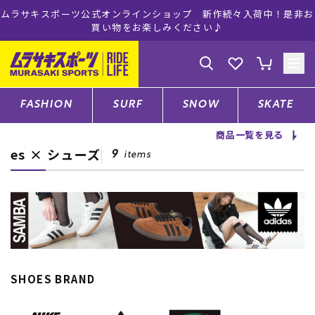
ムラサキスポーツ公式オンラインショップ 新作続々入荷中！是非お
買い物をお楽しみください♪
ゲスト
様
ログイン
会員登録
FASHION
SURF
SNOW
SKATE
商品一覧を見る
es × シューズ
店舗一覧
9
items
CATEGORY
ファッションTOP
SHOES BRAND
サーフTOP