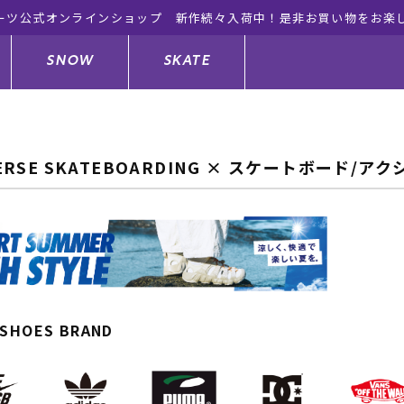
ーツ公式オンラインショップ 新作続々入荷中！是非お買い物をお楽
SNOW
SKATE
ERSE SKATEBOARDING × スケートボード/
ジャケット
ド
ド板
ード
トップス
ウェットスーツ
バインディング
キッズスケートボード
ドメンテナンスグッズ
ドセット
ードグッズ
サンダル
キッズサーフィン
スノーボードウェア
スケートボードメンテナンスグッ
ズ
ングッズ
ド
ドグローブ
キッズ
ウインターアイテム
キッズスノーボード
 SHOES BRAND
シュガード
トレット サーフボード
ドグッズ
レディース水着
中古/アウトレット ウェットスーツ
スノーボードメンテナンスグッズ