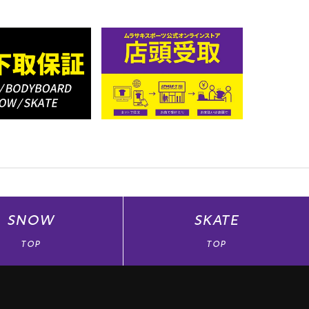
SNOW
SKATE
TOP
TOP