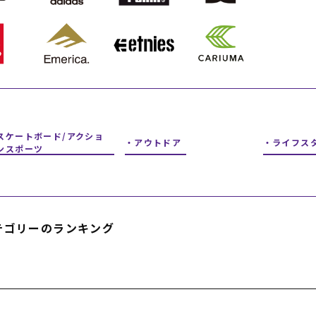
フィットネス
チケット
ストライダー/バイク/その他
中古/アウトレット スノーボード
SKATE TOP
SURF TOP
スケートボード/アクショ
アウトドア
ライフス
ンスポーツ
FASHION TOP
SNOW TOP
テゴリーのランキング