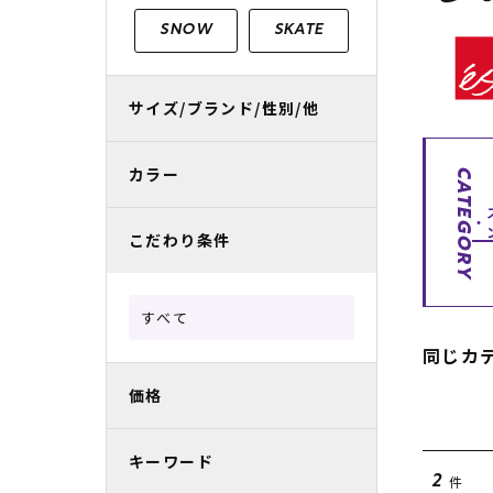
レディースラッシュガード
スノーボード レンタル
レディース
リフト電子
SNOW
SKATE
中古/アウトレット スノーウェア
サイズ/ブランド/性別/他
カラー
CATEGORY
こだわり条件
すべて
同じカ
価格
キーワード
件
2