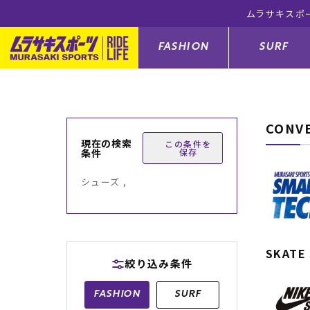
ムラサキスポ
FASHION
SURF
CONV
ファションカテゴリー
サーフィンカテゴリー
スノーボードカテゴリー
スケートボードカテゴリー
現在の検索
この条件を
条件
保存
すべてのアイテム
すべてのアイテム
すべてのアイテム
すべてのアイテム
アウター/
サーフボー
スノーボー
スケートボ
シューズ ,
ボトムス
サーフィングッズ
スノーボードブーツ
スケートボードパーツ
シューズ
サーフボー
スノーボー
スケートボ
バッグ
ボディーボード
スノーボードゴーグル
GO スケートセット
ファッショ
スキムボー
スノーボー
SKATE
絞り込み条件
メンズ水着
GO ボディーボード
キッズスノーボードセット
メンズラッ
中古/アウ
スノーボー
FASHION
SURF