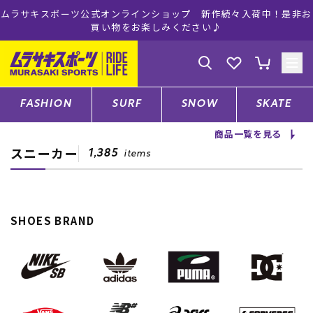
ムラサキスポーツ公式オンラインショップ 新作続々入荷中！是非お
買い物をお楽しみください♪
ゲスト
様
ログイン
会員登録
FASHION
SURF
SNOW
SKATE
商品一覧を見る
スニーカー
店舗一覧
1,385
items
CATEGORY
SHOES BRAND
ファッションTOP
サーフTOP