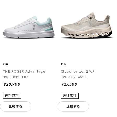
On
On
THE ROGER Advantage
Cloudhorizon2 WP
3WF30395187
3WG10204691
¥20,900
¥27,500
比較する
比較する