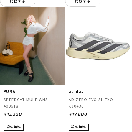
比較する
比較する
PUMA
adidas
SPEEDCAT MULE WNS
ADIZERO EVO SL EXO
409618
KJ0430
¥13,200
¥19,800