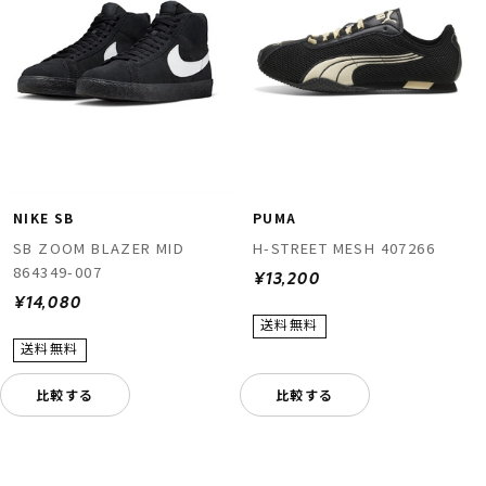
PUMA
NIKE SB
H-STREET MESH 407266
SB ZOOM BLAZER MID
864349-007
¥13,200
¥14,080
比較する
比較する