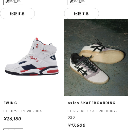
比較する
比較する
EWING
asics SKATEBOARDING
ECLIPSE PEWF-004
LEGGEREZZA 1203B087-
020
¥26,180
¥17,600