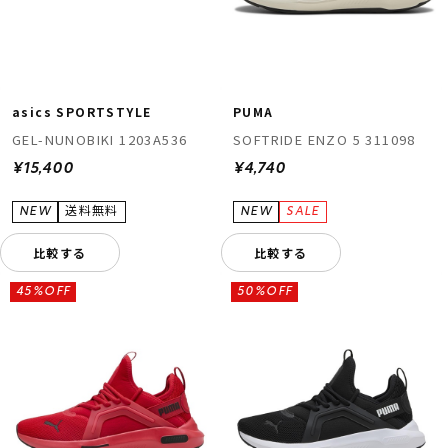
asics SPORTSTYLE
PUMA
GEL-NUNOBIKI 1203A536
SOFTRIDE ENZO 5 311098
¥15,400
¥4,740
比較する
比較する
45%OFF
50%OFF