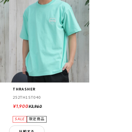
THRASHER
252TH1ST040
¥1,900
¥3,960
比較する