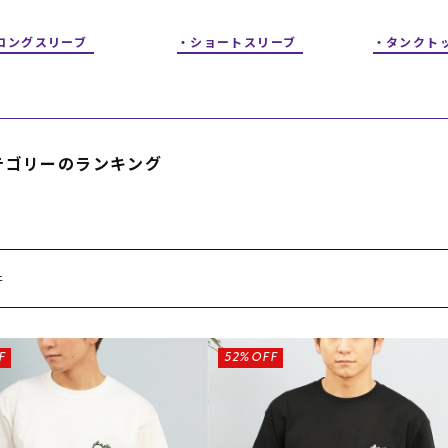
フィットネス
チケット
ストライダー/バイク/その他
中古/アウトレット スノーボード
ロングスリーブ
ショートスリーブ
タンクト
SKATE TOP
SURF TOP
テゴリーのランキング
FASHION TOP
SNOW TOP
件
F
52%OFF