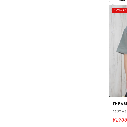
52%OF
THRAS
252TH
¥1,90