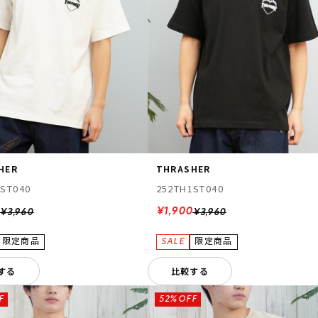
HER
THRASHER
1ST040
252TH1ST040
0
¥1,900
¥3,960
¥3,960
する
比較する
F
52%OFF