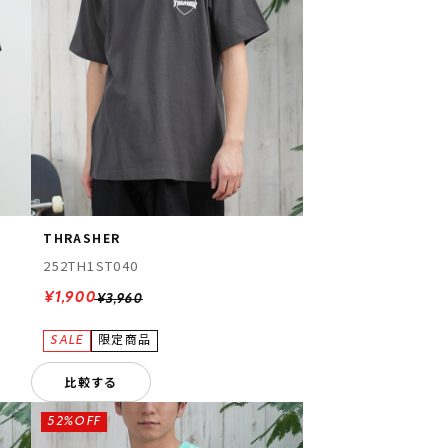
THRASHER
252TH1ST040
¥1,900
¥3,960
比較する
52%OFF