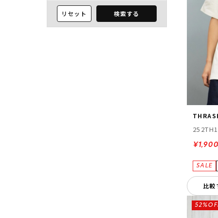
リセット
検索する
THRAS
252TH
¥1,90
比較
52%OF