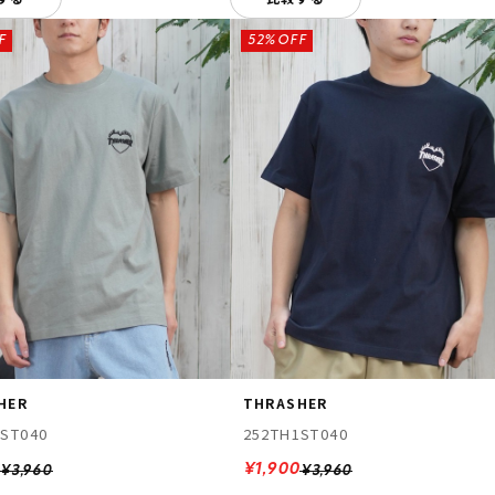
F
52%OFF
HER
THRASHER
1ST040
252TH1ST040
0
¥1,900
¥3,960
¥3,960