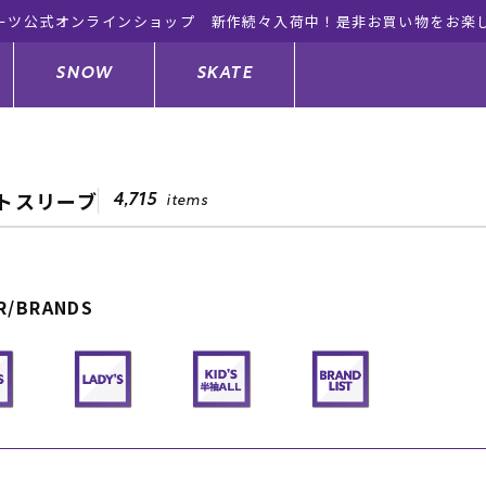
ーツ公式オンラインショップ 新作続々入荷中！是非お買い物をお楽
SNOW
SKATE
トスリーブ
4,715
items
ジャケット
ド
ド板
ード
トップス
ウェットスーツ
バインディング
キッズスケートボード
R/BRANDS
ドメンテナンスグッズ
ドセット
ードグッズ
サンダル
キッズサーフィン
スノーボードウェア
スケートボードメンテナンスグッ
ズ
ングッズ
ド
ドグローブ
キッズ
ウインターアイテム
キッズスノーボード
シュガード
トレット サーフボード
ドグッズ
レディース水着
中古/アウトレット ウェットスーツ
スノーボードメンテナンスグッズ