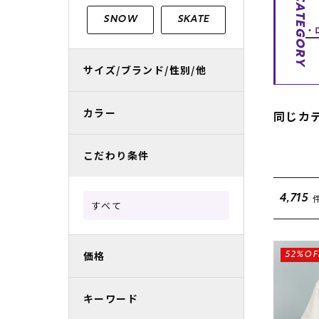
CATEGORY
レディースラッシュガード
スノーボード レンタル
レディース
リフト電子
SNOW
SKATE
中古/アウトレット スノーウェア
サイズ/ブランド/性別/他
カラー
同じカ
こだわり条件
4,715
すべて
価格
52%OF
キーワード