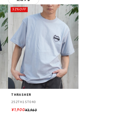
52%OFF
THRASHER
252TH1ST040
¥1,900
¥3,960