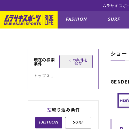
ムラサキスポ
FASHION
SURF
ショー
ファションカテゴリー
サーフィンカテゴリー
スノーボードカテゴリー
スケートボードカテゴリー
現在の検索
この条件を
条件
保存
すべてのアイテム
すべてのアイテム
すべてのアイテム
すべてのアイテム
アウター/
サーフボー
スノーボー
スケートボ
トップス ,
GENDE
ボトムス
サーフィングッズ
スノーボードブーツ
スケートボードパーツ
シューズ
サーフボー
スノーボー
スケートボ
バッグ
ボディーボード
スノーボードゴーグル
GO スケートセット
ファッショ
スキムボー
スノーボー
絞り込み条件
メンズ水着
GO ボディーボード
キッズスノーボードセット
メンズラッ
中古/アウ
スノーボー
FASHION
SURF