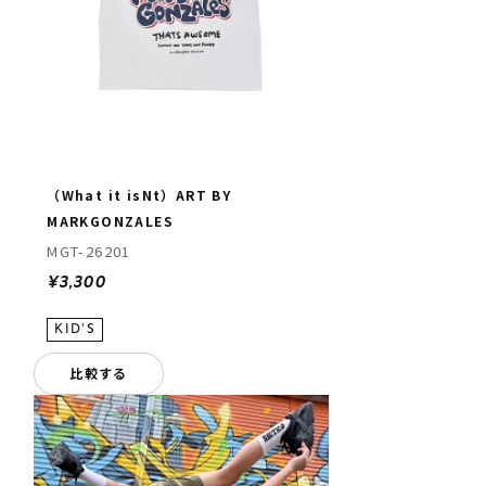
（What it isNt）ART BY
MARKGONZALES
MGT-26201
¥3,300
比較する