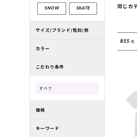
レディースラッシュガード
スノーボード レンタル
レディース
リフト電子
同じカ
SNOW
SKATE
中古/アウトレット スノーウェア
サイズ/ブランド/性別/他
件
855
カラー
こだわり条件
すべて
価格
キーワード