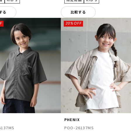
する
比較する
F
20%OFF
X
PHENIX
6137MS
POO-26137MS