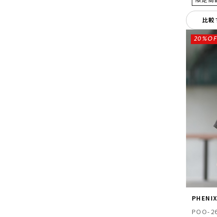
比較
20%OF
PHENI
POO-2