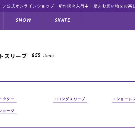
ーツ公式オンラインショップ 新作続々入荷中！是非お買い物をお楽
SNOW
SKATE
トスリーブ
855
items
ジャケット
ド
ド板
ード
トップス
ウェットスーツ
バインディング
キッズスケートボード
ドメンテナンスグッズ
ドセット
ードグッズ
サンダル
キッズサーフィン
スノーボードウェア
スケートボードメンテナンスグッ
ズ
アウター
ロングスリーブ
ショート
ングッズ
ド
ドグローブ
キッズ
ウインターアイテム
キッズスノーボード
ショーツ
シュガード
トレット サーフボード
ドグッズ
レディース水着
中古/アウトレット ウェットスーツ
スノーボードメンテナンスグッズ