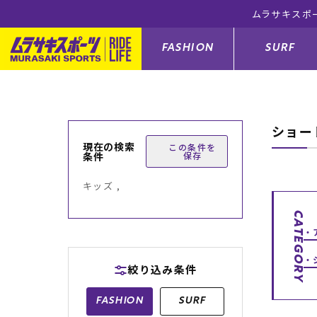
ムラサキスポ
FASHION
SURF
ショー
ファションカテゴリー
サーフィンカテゴリー
スノーボードカテゴリー
スケートボードカテゴリー
現在の検索
この条件を
条件
保存
すべてのアイテム
すべてのアイテム
すべてのアイテム
すべてのアイテム
アウター/
サーフボー
スノーボー
スケートボ
キッズ ,
ボトムス
サーフィングッズ
スノーボードブーツ
スケートボードパーツ
シューズ
サーフボー
スノーボー
スケートボ
CATEGORY
バッグ
ボディーボード
スノーボードゴーグル
GO スケートセット
ファッショ
スキムボー
スノーボー
絞り込み条件
メンズ水着
GO ボディーボード
キッズスノーボードセット
メンズラッ
中古/アウ
スノーボー
FASHION
SURF