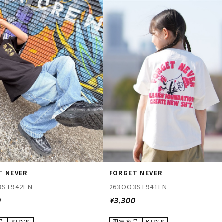
T NEVER
FORGET NEVER
3ST942FN
263OO3ST941FN
0
¥3,300