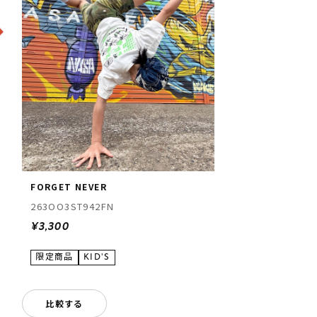
FORGET NEVER
263OO3ST942FN
¥3,300
比較する