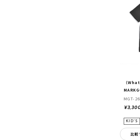
（What 
MARKG
MGT-26
¥3,30
比較