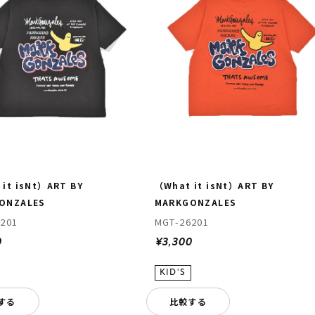
it isNt）ART BY
（What it isNt）ART BY
ONZALES
MARKGONZALES
201
MGT-26201
0
¥3,300
する
比較する