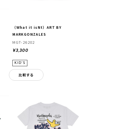
（What it isNt）ART BY
MARKGONZALES
MGT-26202
¥3,300
比較する