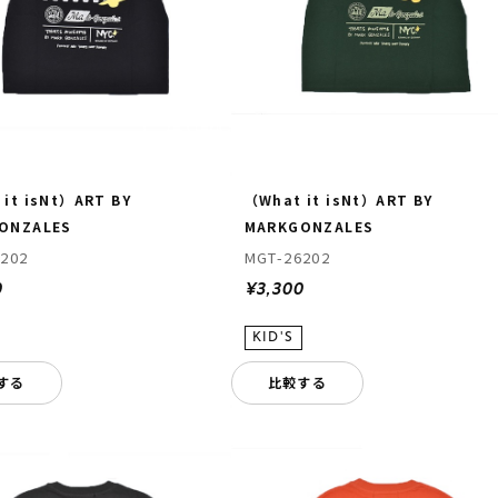
it isNt）ART BY
（What it isNt）ART BY
ONZALES
MARKGONZALES
202
MGT-26202
0
¥3,300
する
比較する