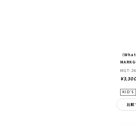
（What 
MARKG
MGT-26
¥3,30
比較