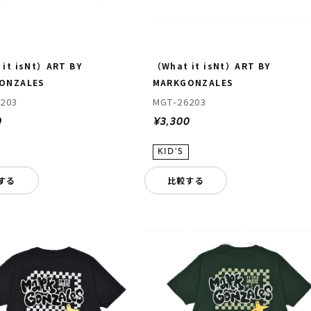
it isNt）ART BY
（What it isNt）ART BY
ONZALES
MARKGONZALES
203
MGT-26203
0
¥3,300
する
比較する