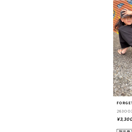
FORGE
263OO
¥3,30