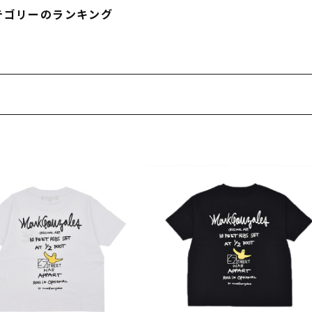
フィットネス
チケット
ストライダー/バイク/その他
中古/アウトレット スノーボード
テゴリーのランキング
SKATE TOP
SURF TOP
FASHION TOP
SNOW TOP