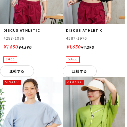
DISCUS ATHLETIC
DISCUS ATHLETIC
4287-1976
4287-1976
¥1,650
¥1,650
¥4,290
¥4,290
比較する
比較する
61%OFF
61%OFF