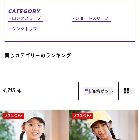
スノーTOP
CATEGORY
ロングスリーブ
ショートスリーブ
スケートTOP
タンクトップ
同じカテゴリーのランキング
CONTENTS
SUPPORT
ブランド一覧
ご利用ガイド
特集一覧
会員ランク
RIDE LIFE MAGAZINE一
店頭受取サービス
覧
ギフトラッピング
価格が安い
件
4,715
スタッフスナップ
アフターサポート
中古/アウトレット サー
下取り保証について
フ
よくある質問
中古/アウトレット スノ
店舗一覧
80%OFF
80%OFF
ー
お問い合わせ
ニュース