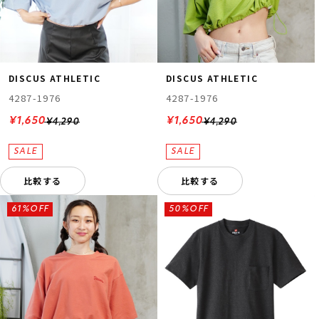
DISCUS ATHLETIC
DISCUS ATHLETIC
4287-1976
4287-1976
¥1,650
¥1,650
¥4,290
¥4,290
比較する
比較する
61%OFF
50%OFF