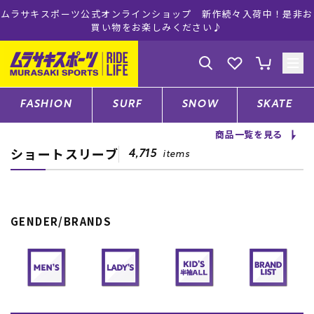
ムラサキスポーツ公式オンラインショップ 新作続々入荷中！是非お
買い物をお楽しみください♪
ゲスト
様
ログイン
会員登録
FASHION
SURF
SNOW
SKATE
商品一覧を見る
ショートスリーブ
店舗一覧
4,715
items
CATEGORY
GENDER/BRANDS
ファッションTOP
サーフTOP