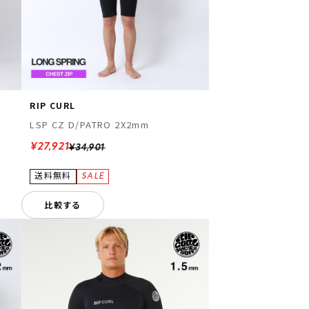
RIP CURL
LSP CZ D/PATRO 2X2mm
¥27,921
¥34,901
比較する