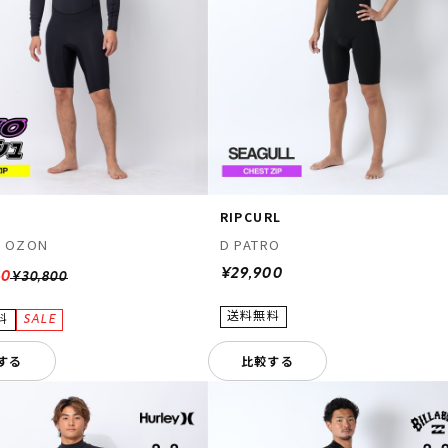
L
RIPCURL
Z OZON
D PATRO
¥29,900
40
¥30,800
する
比較する