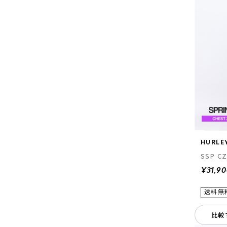
HURLE
SSP CZ
¥31,9
比較