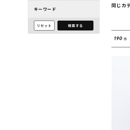
同じカ
キーワード
リセット
検索する
件
190