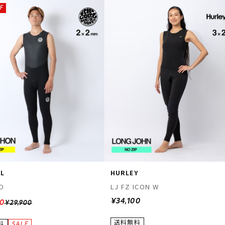
F
RL
HURLEY
RO
LJ FZ ICON W
¥34,100
20
¥29,900