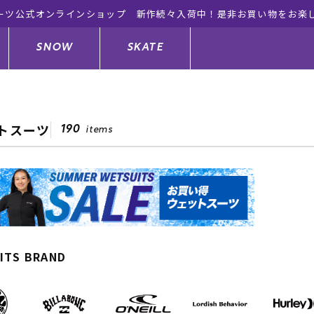
ーツ公式オンラインショップ 新作続々入荷中！是非お買い物をお楽
SNOW
SKATE
トスーツ
190
items
ジャケット
ド
ド板
ード
トップス
ウェットスーツ
バインディング
キッズスケートボード
ドメンテナンスグッズ
ドセット
ードグッズ
サンダル
キッズサーフィン
スノーボードウェア
スケートボードメンテナンスグッ
ズ
ングッズ
ド
ドグローブ
キッズ
ウインターアイテム
キッズスノーボード
ITS BRAND
シュガード
トレット サーフボード
ドグッズ
レディース水着
中古/アウトレット ウェットスーツ
スノーボードメンテナンスグッズ