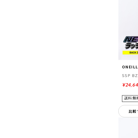
ONEIL
SSP B
¥24,6
比較