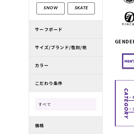
レディースラッシュガード
スノーボード レンタル
レディース
リフト電子
SNOW
SKATE
中古/アウトレット スノーウェア
サーフボード
GENDE
サイズ/ブランド/性別/他
カラー
こだわり条件
CATEGORY
すべて
価格