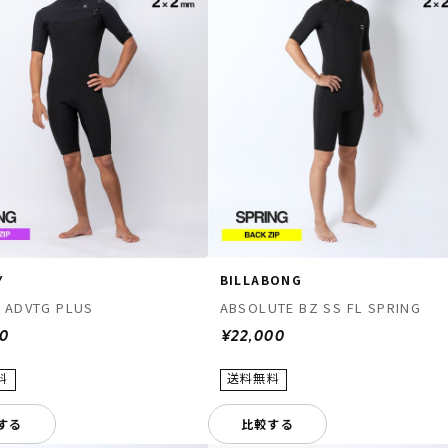
Y
BILLABONG
 ADVTG PLUS
ABSOLUTE BZ SS FL SPRING
00
¥22,000
する
比較する