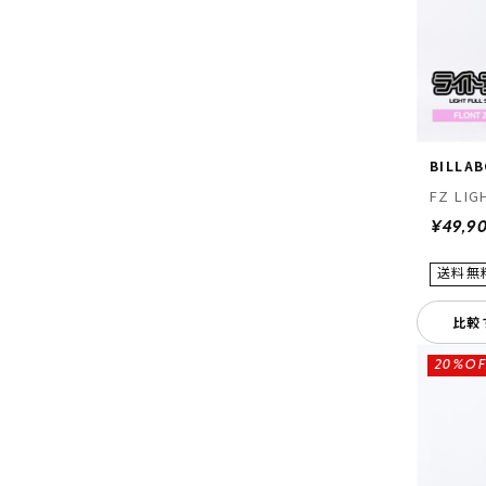
BILLA
FZ LIG
¥49,9
比較
20%OF