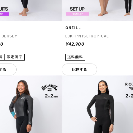
L
ONEILL
 JERSEY
LJK+PNTSLTROPICAL
00
¥42,900
する
比較する