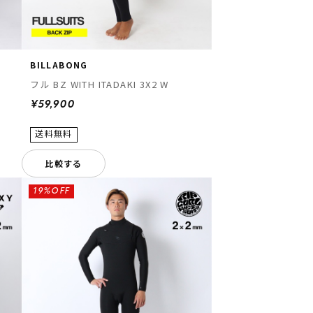
BILLABONG
フル BZ WITH ITADAKI 3X2 W
¥59,900
比較する
19%OFF