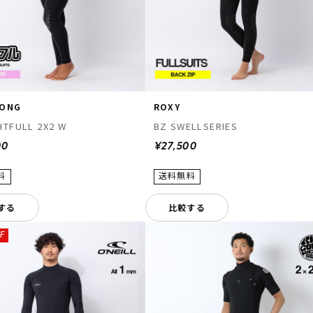
BONG
ROXY
HTFULL 2X2 W
BZ SWELLSERIES
00
¥27,500
する
比較する
F