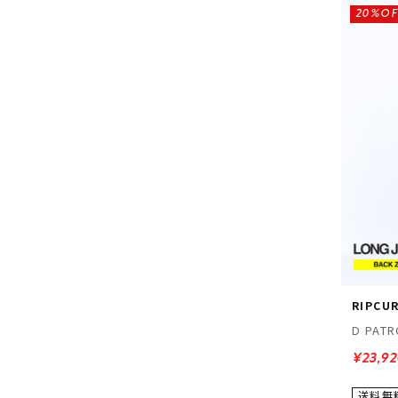
20%OF
RIPCU
D PAT
¥23,9