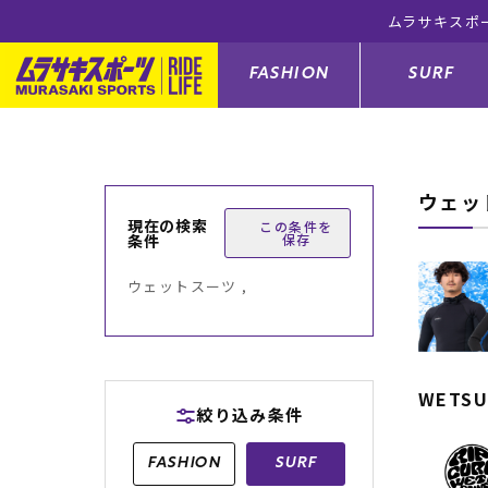
ムラサキスポ
FASHION
SURF
ウェッ
ファションカテゴリー
サーフィンカテゴリー
スノーボードカテゴリー
スケートボードカテゴリー
現在の検索
この条件を
条件
保存
すべてのアイテム
すべてのアイテム
すべてのアイテム
すべてのアイテム
アウター/
サーフボー
スノーボー
スケートボ
ウェットスーツ ,
ボトムス
サーフィングッズ
スノーボードブーツ
スケートボードパーツ
シューズ
サーフボー
スノーボー
スケートボ
バッグ
ボディーボード
スノーボードゴーグル
GO スケートセット
ファッショ
スキムボー
スノーボー
WETSU
絞り込み条件
メンズ水着
GO ボディーボード
キッズスノーボードセット
メンズラッ
中古/アウ
スノーボー
FASHION
SURF