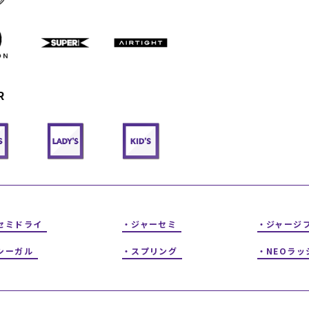
フィットネス
チケット
ストライダー/バイク/その他
中古/アウトレット スノーボード
SKATE TOP
R
SURF TOP
FASHION TOP
SNOW TOP
セミドライ
ジャーセミ
ジャージ
シーガル
スプリング
NEOラッ