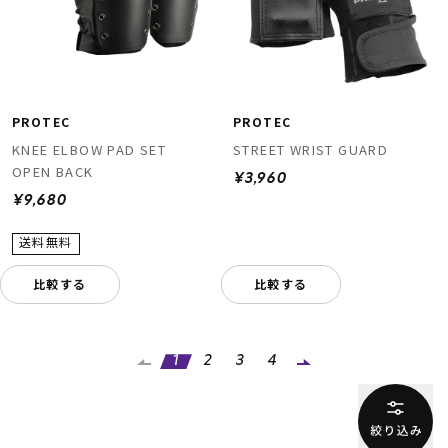
PROTEC
PROTEC
KNEE ELBOW PAD SET
STREET WRIST GUARD
OPEN BACK
¥3,960
¥9,680
比較する
比較する
1
2
3
4