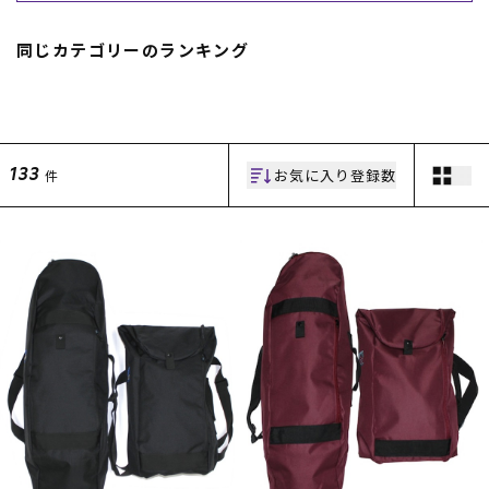
スノーTOP
同じカテゴリーのランキング
スケートTOP
お気に入り登録数
件
133
CONTENTS
SUPPORT
ブランド一覧
ご利用ガイド
特集一覧
会員ランク
RIDE LIFE MAGAZINE一
店頭受取サービス
覧
ギフトラッピング
スタッフスナップ
アフターサポート
中古/アウトレット サー
下取り保証について
フ
よくある質問
中古/アウトレット スノ
店舗一覧
ー
お問い合わせ
ニュース