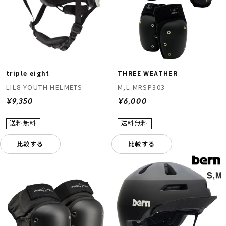
triple eight
THREE WEATHER
LIL8 YOUTH HELMETS
M,L MRSP303
¥9,350
¥6,000
比較する
比較する