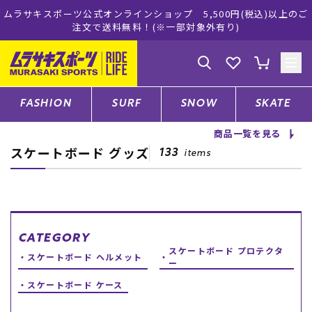
ムラサキスポーツ公式オンラインショップ 新作続々入荷中！是非お
買い物をお楽しみください♪
ゲスト
様
ログイン
会員登録
FASHION
SURF
SNOW
SKATE
商品一覧を見る
スケートボード グッズ
店舗一覧
133
items
CATEGORY
CATEGORY
スケートボード プロテクタ
ファッションTOP
スケートボード ヘルメット
ー
スケートボード ケース
サーフTOP