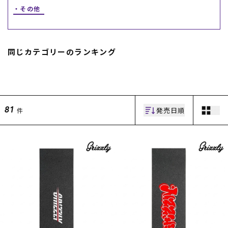
その他
スノーTOP
スケートTOP
同じカテゴリーのランキング
CONTENTS
SUPPORT
発売日順
件
81
ブランド一覧
ご利用ガイド
特集一覧
会員ランク
RIDE LIFE MAGAZINE一
店頭受取サービス
覧
ギフトラッピング
スタッフスナップ
アフターサポート
中古/アウトレット サー
下取り保証について
フ
よくある質問
中古/アウトレット スノ
店舗一覧
ー
お問い合わせ
ニュース