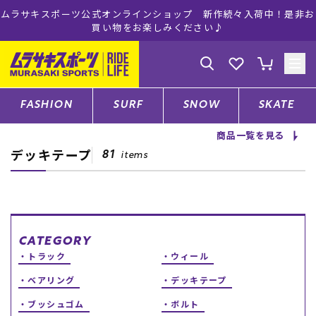
ムラサキスポーツ公式オンラインショップ 新作続々入荷中！是非お
買い物をお楽しみください♪
ゲスト
様
ログイン
会員登録
FASHION
SURF
SNOW
SKATE
商品一覧を見る
デッキテープ
店舗一覧
81
items
CATEGORY
CATEGORY
トラック
ウィール
ファッションTOP
ベアリング
デッキテープ
サーフTOP
ブッシュゴム
ボルト