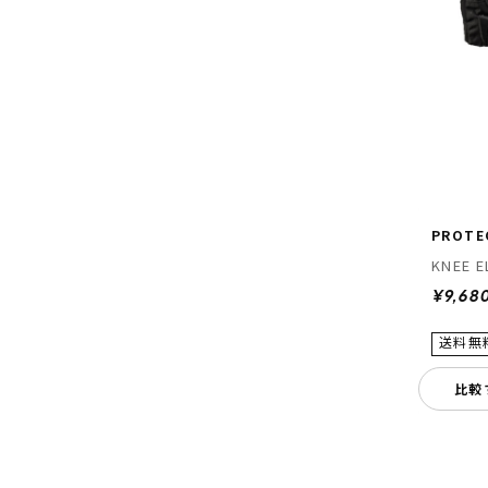
PROTE
KNEE E
¥9,68
比較