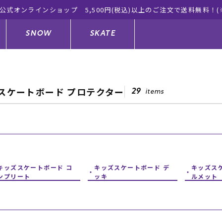
ーツ公式オンラインショップ 新作続々入荷中！是非お買い物をお楽
SNOW
SKATE
スケートボード プロテクター
29
items
ジャケット
ド
ド板
ード
トップス
ウェットスーツ
バインディング
キッズスケートボード
ドメンテナンスグッズ
ドセット
ードグッズ
サンダル
キッズサーフィン
スノーボードウェア
スケートボードメンテナンスグッ
ズ
キッズスケートボード コ
キッズスケートボード デ
キッズス
ングッズ
ド
ドグローブ
キッズ
ウインターアイテム
キッズスノーボード
ンプリート
ッキ
ルメット
シュガード
トレット サーフボード
ドグッズ
レディース水着
中古/アウトレット ウェットスーツ
スノーボードメンテナンスグッズ