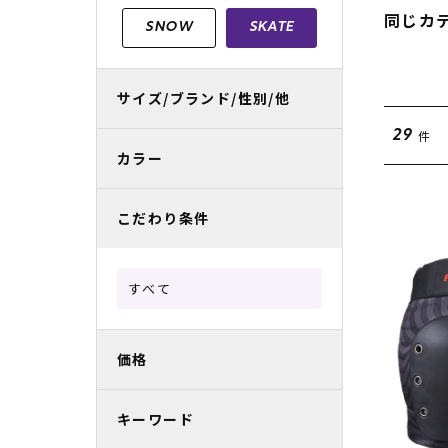
レディースラッシュガード
スノーボード レンタル
レディース
リフト電子
同じカ
SNOW
SKATE
中古/アウトレット スノーウェア
サイズ/ブランド/性別/他
件
29
カラー
こだわり条件
すべて
価格
キーワード