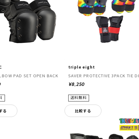
C
triple eight
LBOW PAD SET OPEN BACK
SAVER PROTECTIVE 3PACK TIE D
0
¥8,250
する
比較する