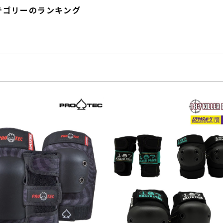
フィットネス
チケット
ストライダー/バイク/その他
中古/アウトレット スノーボード
テゴリーのランキング
SKATE TOP
SURF TOP
FASHION TOP
SNOW TOP