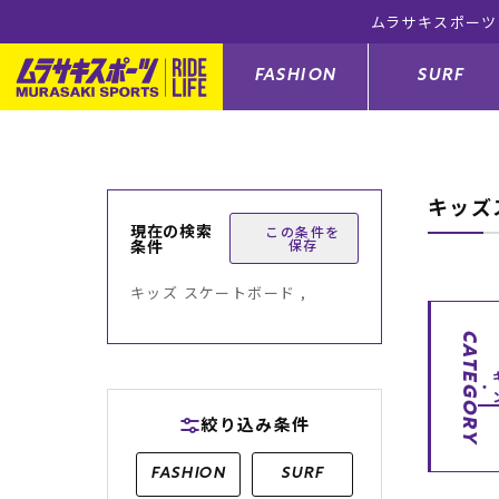
ムラサキスポ
FASHION
SURF
キッズ
ファションカテゴリー
サーフィンカテゴリー
スノーボードカテゴリー
スケートボードカテゴリー
現在の検索
この条件を
条件
保存
すべてのアイテム
すべてのアイテム
すべてのアイテム
すべてのアイテム
アウター/
サーフボー
スノーボー
スケートボ
キッズ スケートボード ,
ボトムス
サーフィングッズ
スノーボードブーツ
スケートボードパーツ
シューズ
サーフボー
スノーボー
スケートボ
CATEGORY
バッグ
ボディーボード
スノーボードゴーグル
GO スケートセット
ファッショ
スキムボー
スノーボー
絞り込み条件
メンズ水着
GO ボディーボード
キッズスノーボードセット
メンズラッ
中古/アウ
スノーボー
FASHION
SURF