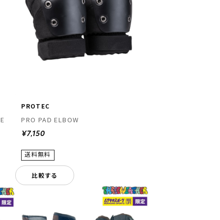
PROTEC
IE
PRO PAD ELBOW
¥7,150
比較する