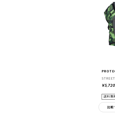
PROTE
STREET
¥5,72
比較