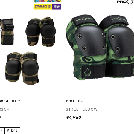
 WEATHER
PROTEC
03CM
STREET ELBOW
0
¥4,950