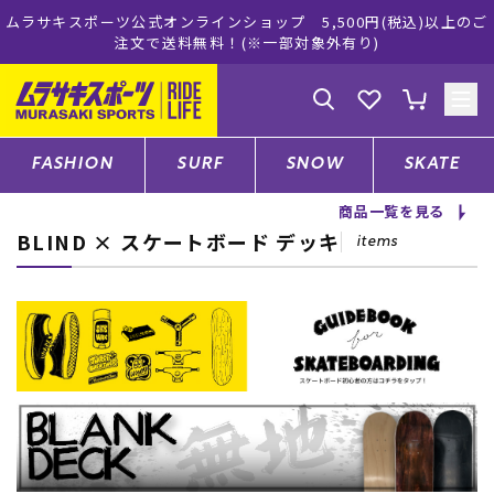
式オンラインショップ 5,500円(税込)以上のご
ムラサキスポーツ公
で送料無料！(※一部対象外有り)
ゲスト
様
ログイン
会員登録
FASHION
SURF
SNOW
SKATE
商品一覧を見る
BLIND × スケートボード デッキ
店舗一覧
items
CATEGORY
ファッションTOP
サーフTOP