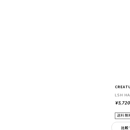
CREAT
LSH H
¥5,72
比較