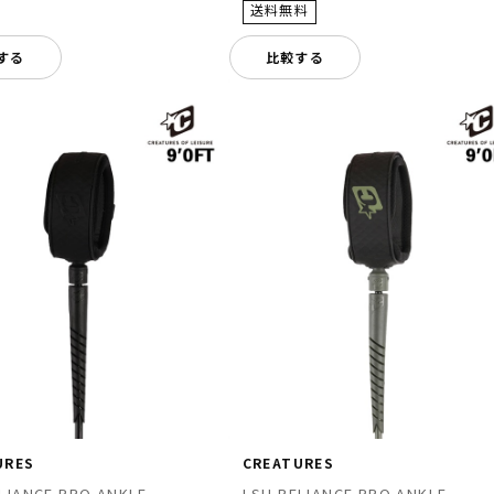
する
比較する
URES
CREATURES
LIANCE PRO ANKLE
LSH RELIANCE PRO ANKLE