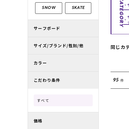
CATEGORY
レディースラッシュガード
スノーボード レンタル
レディース
リフト電子
SNOW
SKATE
中古/アウトレット スノーウェア
サーフボード
サイズ/ブランド/性別/他
同じカ
カラー
こだわり条件
件
95
すべて
価格