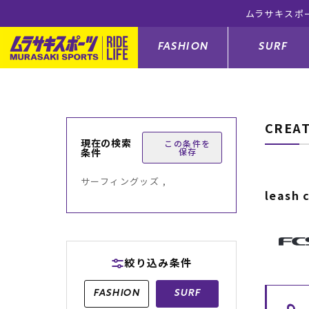
ムラサキスポ
FASHION
SURF
CREA
ファションカテゴリー
サーフィンカテゴリー
スノーボードカテゴリー
スケートボードカテゴリー
現在の検索
この条件を
条件
保存
すべてのアイテム
すべてのアイテム
すべてのアイテム
すべてのアイテム
アウター/
サーフボー
スノーボー
スケートボ
サーフィングッズ ,
leash 
ボトムス
サーフィングッズ
スノーボードブーツ
スケートボードパーツ
シューズ
サーフボー
スノーボー
スケートボ
バッグ
ボディーボード
スノーボードゴーグル
GO スケートセット
ファッショ
スキムボー
スノーボー
絞り込み条件
メンズ水着
GO ボディーボード
キッズスノーボードセット
メンズラッ
中古/アウ
スノーボー
FASHION
SURF