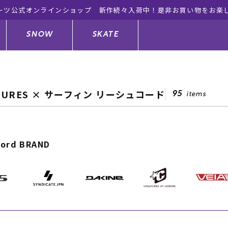
ーツ公式オンラインショップ 新作続々入荷中！是非お買い物をお楽
SNOW
SKATE
TURES × サーフィン リーシュコード
95
items
ジャケット
ド
ド板
ード
トップス
ウェットスーツ
バインディング
キッズスケートボード
cord BRAND
ドメンテナンスグッズ
ドセット
ードグッズ
サンダル
キッズサーフィン
スノーボードウェア
スケートボードメンテナンスグッ
ズ
ングッズ
ド
ドグローブ
キッズ
ウインターアイテム
キッズスノーボード
シュガード
トレット サーフボード
ドグッズ
レディース水着
中古/アウトレット ウェットスーツ
スノーボードメンテナンスグッズ