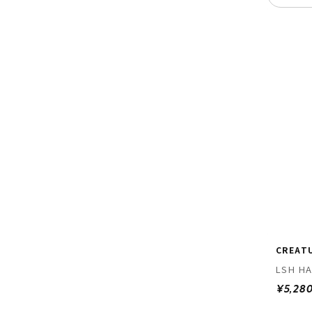
CREAT
LSH H
¥5,28