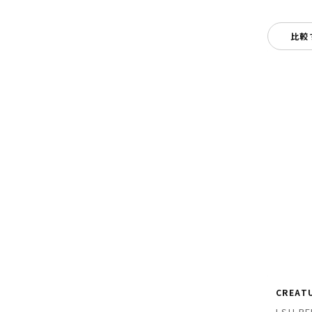
比較
CREAT
LSH RE