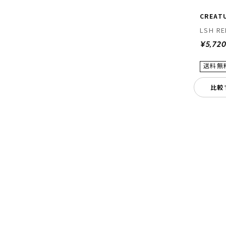
CREAT
LSH RE
¥5,72
比較