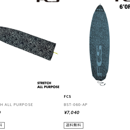
FCS
CH ALL PURPOSE
BST-060-AP
0
¥7,040