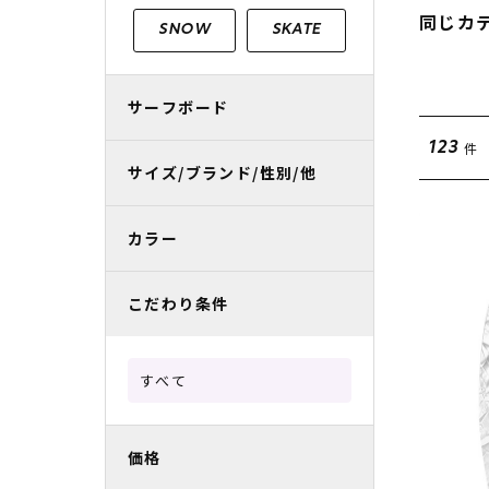
レディースラッシュガード
スノーボード レンタル
レディース
リフト電子
同じカ
SNOW
SKATE
中古/アウトレット スノーウェア
サーフボード
件
123
サイズ/ブランド/性別/他
カラー
こだわり条件
すべて
価格