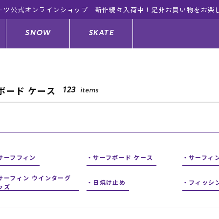
ーツ公式オンラインショップ 新作続々入荷中！是非お買い物をお楽
SNOW
SKATE
ボード ケース
123
items
ジャケット
ド
ド板
ード
トップス
ウェットスーツ
バインディング
キッズスケートボード
ドメンテナンスグッズ
ドセット
ードグッズ
サンダル
キッズサーフィン
スノーボードウェア
スケートボードメンテナンスグッ
ズ
サーフフィン
サーフボード ケース
サーフィ
ングッズ
ド
ドグローブ
キッズ
ウインターアイテム
キッズスノーボード
サーフィン ウインターグ
日焼け止め
フィッシ
ッズ
シュガード
トレット サーフボード
ドグッズ
レディース水着
中古/アウトレット ウェットスーツ
スノーボードメンテナンスグッズ