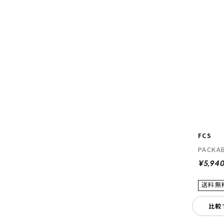
FCS
PACKAB
¥5,94
比較