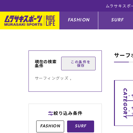
ムラサキスポ
FASHION
SURF
サーフ
ファションカテゴリー
サーフィンカテゴリー
スノーボードカテゴリー
スケートボードカテゴリー
現在の検索
この条件を
条件
保存
すべてのアイテム
すべてのアイテム
すべてのアイテム
すべてのアイテム
アウター/
サーフボー
スノーボー
スケートボ
サーフィングッズ ,
ボトムス
サーフィングッズ
スノーボードブーツ
スケートボードパーツ
シューズ
サーフボー
スノーボー
スケートボ
CATEGORY
バッグ
ボディーボード
スノーボードゴーグル
GO スケートセット
ファッショ
スキムボー
スノーボー
絞り込み条件
メンズ水着
GO ボディーボード
キッズスノーボードセット
メンズラッ
中古/アウ
スノーボー
FASHION
SURF