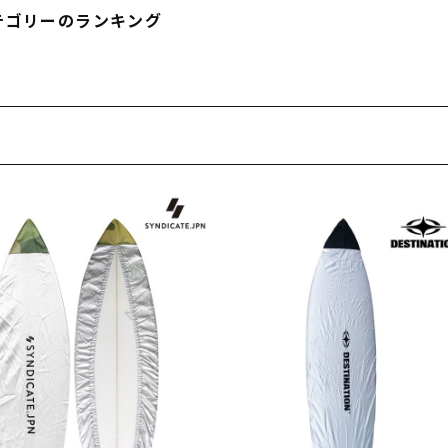
フィットネス
チケット
ストライダー/バイク/その他
中古/アウトレット スノーボード
テゴリーのランキング
SKATE TOP
SURF TOP
FASHION TOP
SNOW TOP