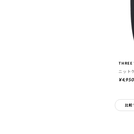
THREE
ニット
¥4,95
比較