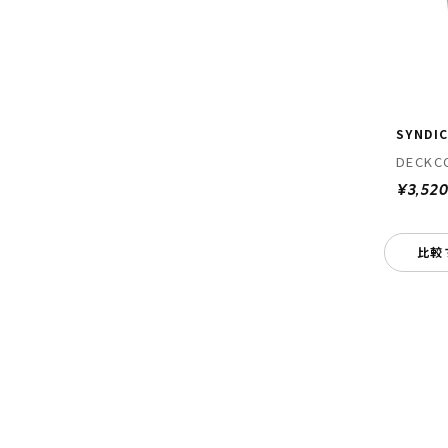
SYNDI
DECKC
¥3,52
比較