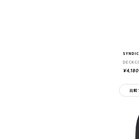
SYNDI
DECKC
¥4,180
比較