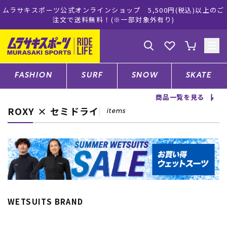
ラインショップ 5,500円(税込)以上のご
ムラサキスポーツ公式オ
料無料！(※一部対象外有り)
買い
ゲスト
様
ログイン
会員登録
FASHION
SURF
SNOW
SKATE
商品一覧を見る
ROXY × セミドライ
店舗一覧
items
CATEGORY
ファッションTOP
WETSUITS BRAND
サーフTOP