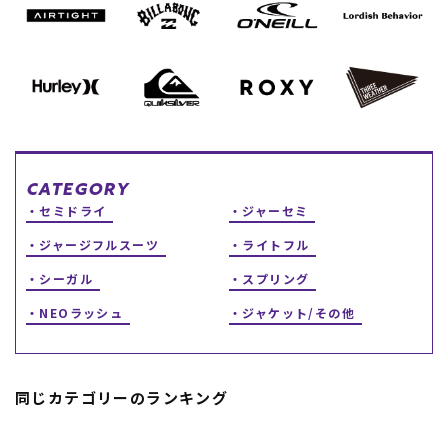
スノーTOP
スケートTOP
CONTENTS
SUPPORT
CATEGORY
セミドライ
ジャーセミ
ブランド一覧
ご利用ガイド
ジャージフルスーツ
ライトフル
特集一覧
会員ランク
RIDE LIFE MAGAZINE一
店頭受取サービス
シーガル
スプリング
覧
ギフトラッピング
スタッフスナップ
アフターサポート
NEOラッシュ
ジャケット/その他
中古/アウトレット サー
下取り保証について
フ
よくある質問
中古/アウトレット スノ
店舗一覧
ー
お問い合わせ
同じカテゴリーのランキング
ニュース