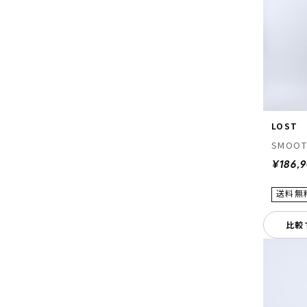
LOST
SMOOT
¥186,
比較