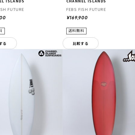
EL ISLANDS
CHANNEL ISLANDS
ISH FUTURE
FEBS FISH FUTURE
900
¥169,900
する
比較する