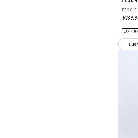
CHANN
FEBS F
¥169,
比較