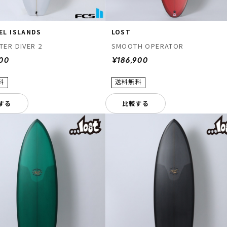
EL ISLANDS
LOST
ER DIVER 2
SMOOTH OPERATOR
900
¥186,900
する
比較する