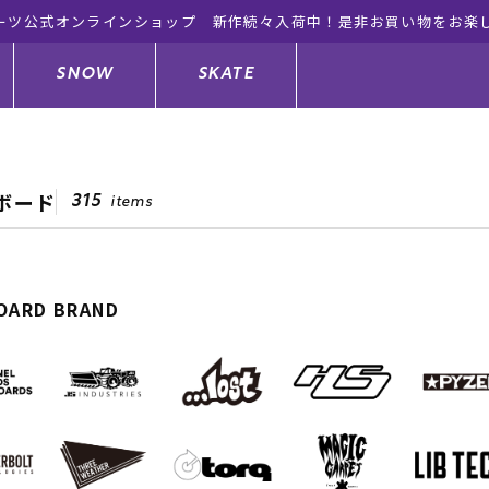
ーツ公式オンラインショップ 新作続々入荷中！是非お買い物をお楽
SNOW
SKATE
ボード
315
items
ジャケット
ド
ド板
ード
トップス
ウェットスーツ
バインディング
キッズスケートボード
OARD BRAND
ドメンテナンスグッズ
ドセット
ードグッズ
サンダル
キッズサーフィン
スノーボードウェア
スケートボードメンテナンスグッ
ズ
ングッズ
ド
ドグローブ
キッズ
ウインターアイテム
キッズスノーボード
シュガード
トレット サーフボード
ドグッズ
レディース水着
中古/アウトレット ウェットスーツ
スノーボードメンテナンスグッズ