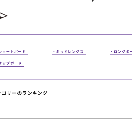
フィットネス
チケット
ストライダー/バイク/その他
中古/アウトレット スノーボード
SKATE TOP
SURF TOP
ショートボード
ミッドレングス
ロングボ
FASHION TOP
サップボード
SNOW TOP
テゴリーのランキング