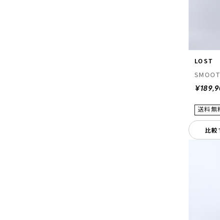
LOST
SMOOT
¥189,
比較