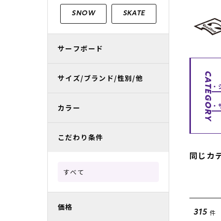
レディースラッシュガード
スノーボード レンタル
レディース
リフト電子
SNOW
SKATE
中古/アウトレット スノーウェア
サーフボード
CATEGORY
サイズ/ブランド/性別/他
カラー
こだわり条件
同じカ
すべて
価格
件
315