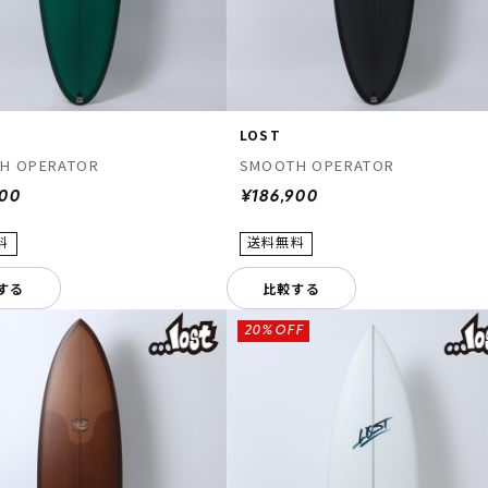
LOST
H OPERATOR
SMOOTH OPERATOR
900
¥186,900
する
比較する
20%OFF