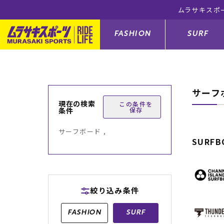
ムラサキスポ
FASHION
SURF
サーフ
ファションカテゴリー
サーフィンカテゴリー
スノーボードカテゴリー
スケートボードカテゴリー
現在の検索
この条件を
条件
保存
すべてのアイテム
すべてのアイテム
すべてのアイテム
すべてのアイテム
アウター/
サーフボー
スノーボー
スケートボ
サーフボード ,
SURFB
ボトムス
サーフィングッズ
スノーボードブーツ
スケートボードパーツ
シューズ
サーフボー
スノーボー
スケートボ
バッグ
ボディーボード
スノーボードゴーグル
GO スケートセット
ファッショ
スキムボー
スノーボー
絞り込み条件
メンズ水着
GO ボディーボード
キッズスノーボードセット
メンズラッ
中古/アウ
スノーボー
FASHION
SURF