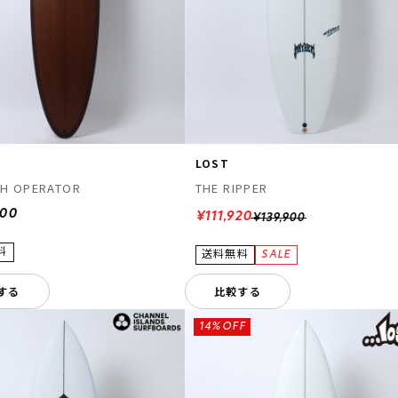
LOST
H OPERATOR
THE RIPPER
900
¥111,920
¥139,900
する
比較する
14%OFF