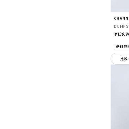
CHANN
DUMPST
¥139,
比較