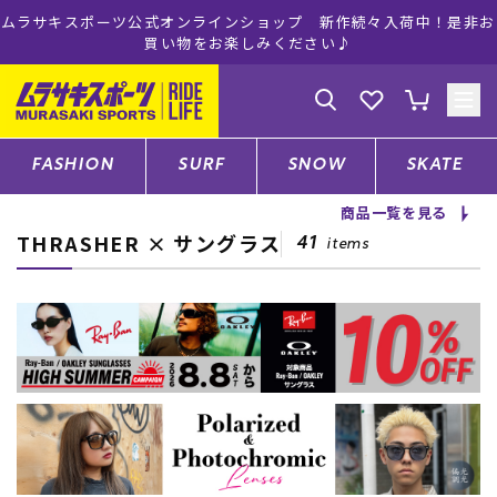
ムラサキスポーツ公式オンラインショップ 新作続々入荷中！是非お
買い物をお楽しみください♪
ゲスト
様
ログイン
会員登録
FASHION
SURF
SNOW
SKATE
商品一覧を見る
THRASHER × サングラス
店舗一覧
41
items
CATEGORY
ファッションTOP
サーフTOP