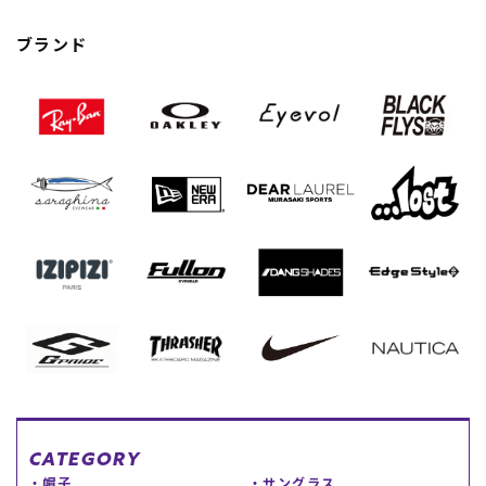
スノーTOP
ブランド
スケートTOP
CONTENTS
SUPPORT
ブランド一覧
ご利用ガイド
特集一覧
会員ランク
RIDE LIFE MAGAZINE一
店頭受取サービス
覧
ギフトラッピング
スタッフスナップ
アフターサポート
中古/アウトレット サー
下取り保証について
フ
よくある質問
中古/アウトレット スノ
店舗一覧
ー
お問い合わせ
ニュース
CATEGORY
帽子
サングラス