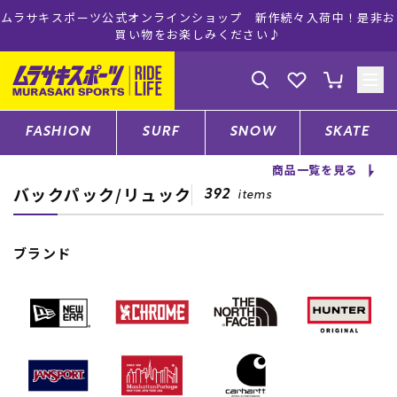
ムラサキスポーツ公式オンラインショップ 新作続々入荷中！是非お
買い物をお楽しみください♪
ゲスト
様
ログイン
会員登録
FASHION
SURF
SNOW
SKATE
商品一覧を見る
バックパック/リュック
店舗一覧
392
items
ブランド
CATEGORY
ファッションTOP
サーフTOP