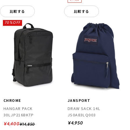
比較する
比較する
70%OFF
CHROME
JANSPORT
HANGAR PACK
DRAW SACK 14L
30LJP216BKTP
JS0A83LQ003
¥4,950
¥4,400
¥14,850