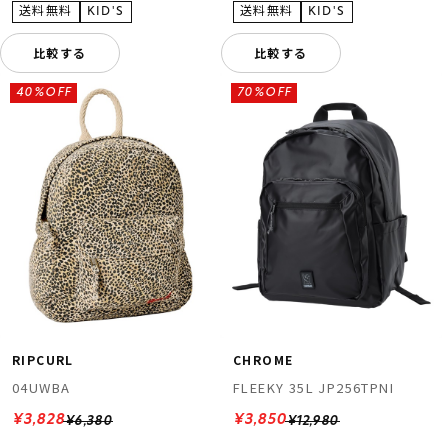
比較する
比較する
40%OFF
70%OFF
RIPCURL
CHROME
04UWBA
FLEEKY 35L JP256TPNI
¥3,828
¥3,850
¥6,380
¥12,980