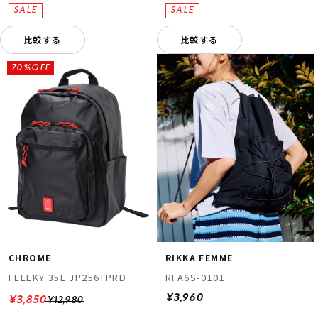
比較する
比較する
70%OFF
CHROME
RIKKA FEMME
FLEEKY 35L JP256TPRD
RFA6S-0101
¥3,960
¥3,850
¥12,980