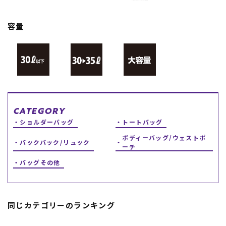
スノーTOP
容量
スケートTOP
CONTENTS
SUPPORT
CATEGORY
ブランド一覧
ご利用ガイド
ショルダーバッグ
トートバッグ
特集一覧
会員ランク
RIDE LIFE MAGAZINE一
店頭受取サービス
ボディーバッグ/ウェストポ
バックパック/リュック
覧
ギフトラッピング
ーチ
スタッフスナップ
アフターサポート
バッグその他
中古/アウトレット サー
下取り保証について
フ
よくある質問
中古/アウトレット スノ
店舗一覧
ー
お問い合わせ
ニュース
同じカテゴリーのランキング