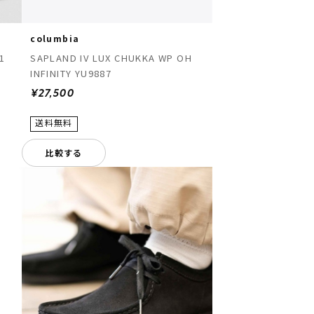
columbia
1
SAPLAND IV LUX CHUKKA WP OH
INFINITY YU9887
¥27,500
比較する