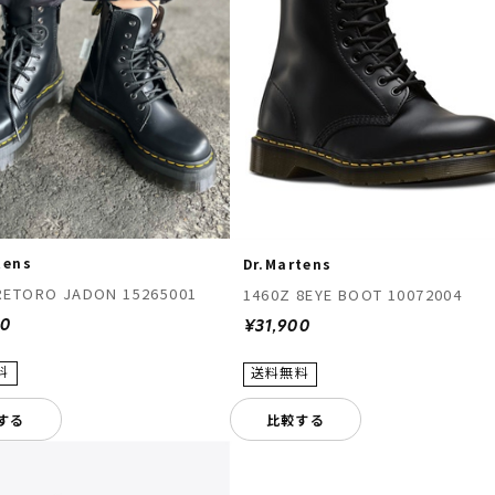
tens
Dr.Martens
RETORO JADON 15265001
1460Z 8EYE BOOT 10072004
00
¥31,900
する
比較する