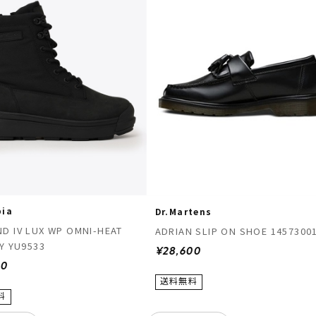
bia
Dr.Martens
D IV LUX WP OMNI-HEAT
ADRIAN SLIP ON SHOE 1457300
TY YU9533
¥28,600
00