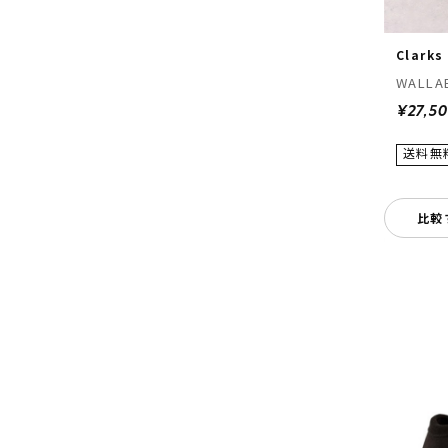
Clarks
WALLAB
¥27,5
比較