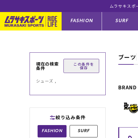
ムラサキスポ
FASHION
SURF
ブーツ
ファションカテゴリー
サーフィンカテゴリー
スノーボードカテゴリー
スケートボードカテゴリー
現在の検索
この条件を
条件
保存
すべてのアイテム
すべてのアイテム
すべてのアイテム
すべてのアイテム
アウター/
サーフボー
スノーボー
スケートボ
シューズ ,
BRAND
ボトムス
サーフィングッズ
スノーボードブーツ
スケートボードパーツ
シューズ
サーフボー
スノーボー
スケートボ
バッグ
ボディーボード
スノーボードゴーグル
GO スケートセット
ファッショ
スキムボー
スノーボー
絞り込み条件
メンズ水着
GO ボディーボード
キッズスノーボードセット
メンズラッ
中古/アウ
スノーボー
FASHION
SURF