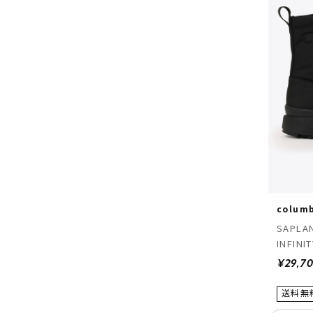
colum
SAPLAN
INFINI
¥29,7