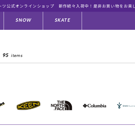
ーツ公式オンラインショップ 新作続々入荷中！是非お買い物をお楽
SNOW
SKATE
95
items
ジャケット
ド
ド板
ード
トップス
ウェットスーツ
バインディング
キッズスケートボード
ドメンテナンスグッズ
ドセット
ードグッズ
サンダル
キッズサーフィン
スノーボードウェア
スケートボードメンテナンスグッ
ズ
ングッズ
ド
ドグローブ
キッズ
ウインターアイテム
キッズスノーボード
シュガード
トレット サーフボード
ドグッズ
レディース水着
中古/アウトレット ウェットスーツ
スノーボードメンテナンスグッズ