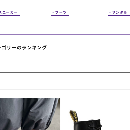
フィットネス
チケット
ストライダー/バイク/その他
中古/アウトレット スノーボード
スニーカー
ブーツ
サンダル
SKATE TOP
SURF TOP
テゴリーのランキング
FASHION TOP
SNOW TOP