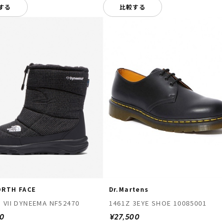
する
比較する
ORTH FACE
Dr.Martens
 VII DYNEEMA NF52470
1461Z 3EYE SHOE 10085001
40
¥27,500