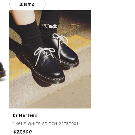
比較する
Dr.Martens
1461Z WHITE STITCH 24757001
¥27,500