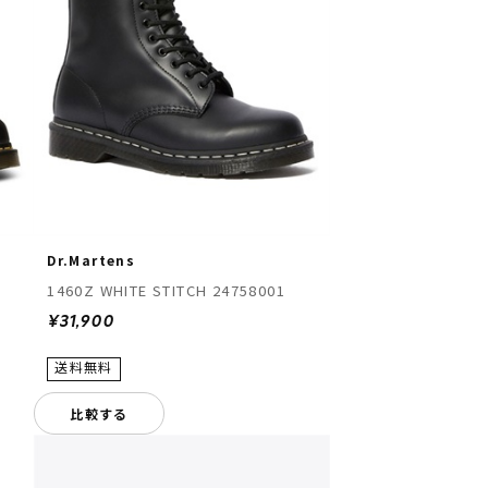
Dr.Martens
1460Z WHITE STITCH 24758001
¥31,900
比較する