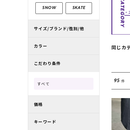
CATEGORY
レディースラッシュガード
スノーボード レンタル
レディース
リフト電子
SNOW
SKATE
中古/アウトレット スノーウェア
サイズ/ブランド/性別/他
カラー
同じカ
こだわり条件
件
95
すべて
価格
キーワード