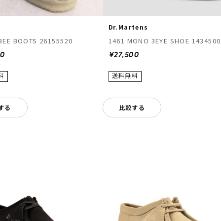
Dr.Martens
EE BOOTS 26155520
1461 MONO 3EYE SHOE 1434500
00
¥27,500
する
比較する