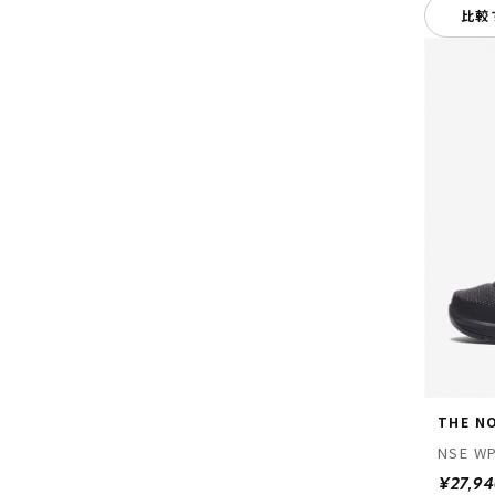
比較
THE N
NSE WP
¥27,9