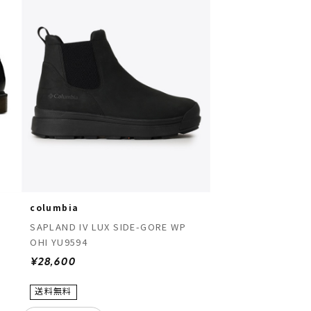
columbia
SAPLAND IV LUX SIDE-GORE WP
1
OHI YU9594
¥28,600