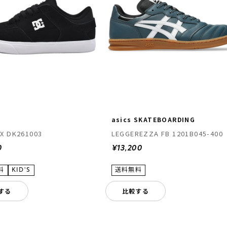
asics SKATEBOARDING
X DK261003
LEGGEREZZA FB 1201B045-400
0
¥13,200
する
比較する