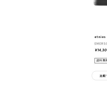
etnies
EMERSO
¥14,3
比較