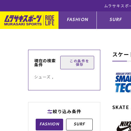
ムラサキスポ
FASHION
SURF
スケー
ファションカテゴリー
サーフィンカテゴリー
スノーボードカテゴリー
スケートボードカテゴリー
現在の検索
この条件を
条件
保存
すべてのアイテム
すべてのアイテム
すべてのアイテム
すべてのアイテム
アウター/
サーフボー
スノーボー
スケートボ
シューズ ,
ボトムス
サーフィングッズ
スノーボードブーツ
スケートボードパーツ
シューズ
サーフボー
スノーボー
スケートボ
バッグ
ボディーボード
スノーボードゴーグル
GO スケートセット
ファッショ
スキムボー
スノーボー
SKATE
絞り込み条件
メンズ水着
GO ボディーボード
キッズスノーボードセット
メンズラッ
中古/アウ
スノーボー
FASHION
SURF