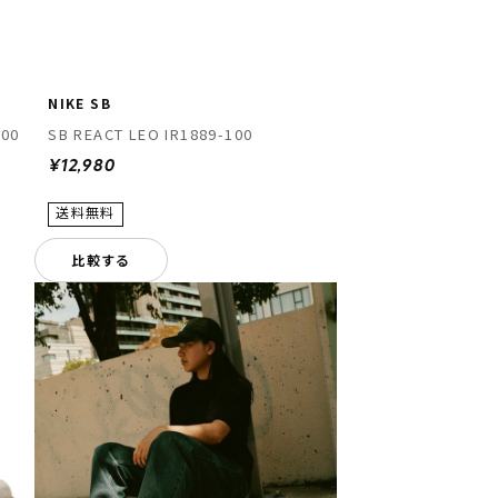
NIKE SB
00
SB REACT LEO IR1889-100
¥12,980
比較する