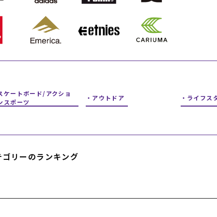
フィットネス
チケット
ストライダー/バイク/その他
中古/アウトレット スノーボード
SKATE TOP
SURF TOP
スケートボード/アクショ
アウトドア
ライフス
ンスポーツ
FASHION TOP
SNOW TOP
テゴリーのランキング