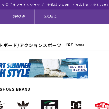
ーツ公式オンラインショップ 新作続々入荷中！是非お買い物をお楽
SNOW
SKATE
トボード/アクションスポーツ
407
items
ジャケット
ド
ド板
ード
トップス
ウェットスーツ
バインディング
キッズスケートボード
ドメンテナンスグッズ
ドセット
ードグッズ
サンダル
キッズサーフィン
スノーボードウェア
スケートボードメンテナンスグッ
ズ
ングッズ
ド
ドグローブ
キッズ
ウインターアイテム
キッズスノーボード
 SHOES BRAND
シュガード
トレット サーフボード
ドグッズ
レディース水着
中古/アウトレット ウェットスーツ
スノーボードメンテナンスグッズ