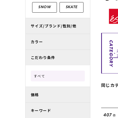
レディースラッシュガード
スノーボード レンタル
レディース
リフト電子
SNOW
SKATE
中古/アウトレット スノーウェア
サイズ/ブランド/性別/他
カラー
CATEGORY
こだわり条件
すべて
同じカ
価格
キーワード
件
407