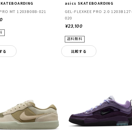
 SKATEBOARDING
asics SKATEBOARDING
PRO MT 1203B088-021
GEL-FLEXKEE PRO 2.0 1203B127
020
00
¥23,100
する
比較する