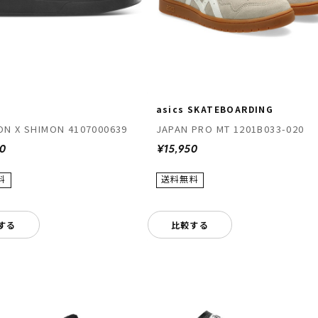
asics SKATEBOARDING
N X SHIMON 4107000639
JAPAN PRO MT 1201B033-020
00
¥15,950
する
比較する