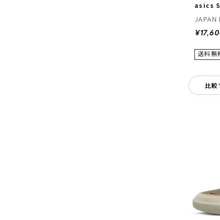
asics
JAPAN 
¥17,6
比較