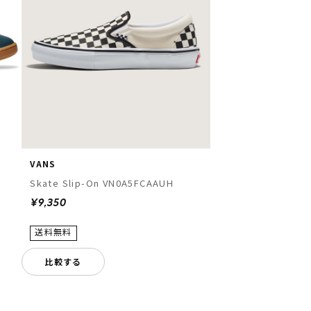
VANS
Skate Slip-On VN0A5FCAAUH
¥9,350
比較する