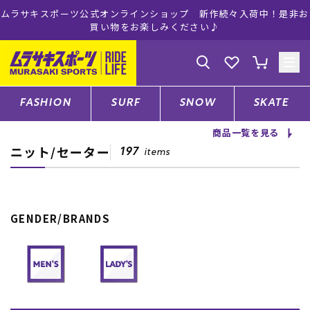
ムラサキスポーツ公式オンラインショップ 新作続々入荷中！是非お
買い物をお楽しみください♪
ゲスト
様
ログイン
会員登録
FASHION
SURF
SNOW
SKATE
商品一覧を見る
ニット/セーター
店舗一覧
197
items
CATEGORY
GENDER/BRANDS
ファッションTOP
サーフTOP