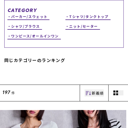
スノーTOP
CATEGORY
パーカー/スウェット
Tシャツ/タンクトップ
スケートTOP
シャツ/ブラウス
ニット/セーター
ワンピース/オールインワン
CONTENTS
SUPPORT
同じカテゴリーのランキング
ブランド一覧
ご利用ガイド
特集一覧
会員ランク
RIDE LIFE MAGAZINE一
店頭受取サービス
覧
ギフトラッピング
スタッフスナップ
アフターサポート
新着順
件
中古/アウトレット サー
下取り保証について
197
フ
よくある質問
中古/アウトレット スノ
店舗一覧
ー
お問い合わせ
ニュース