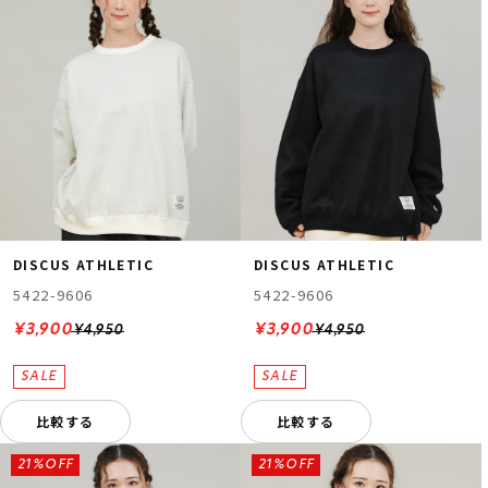
DISCUS ATHLETIC
DISCUS ATHLETIC
5422-9606
5422-9606
¥3,900
¥3,900
¥4,950
¥4,950
比較する
比較する
21%OFF
21%OFF