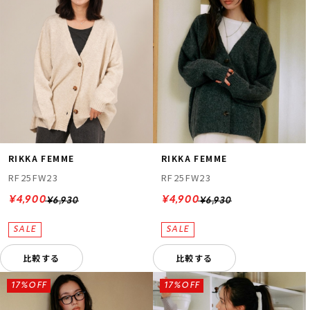
RIKKA FEMME
RIKKA FEMME
RF25FW23
RF25FW23
¥4,900
¥4,900
¥6,930
¥6,930
比較する
比較する
17%OFF
17%OFF