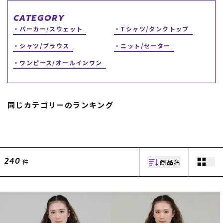
スノーTOP
CATEGORY
パーカー/スウェット
Tシャツ/タンクトップ
スケートTOP
シャツ/ブラウス
ニット/セーター
ワンピース/オールインワン
CONTENTS
SUPPORT
同じカテゴリーのランキング
ブランド一覧
ご利用ガイド
特集一覧
会員ランク
RIDE LIFE MAGAZINE一
店頭受取サービス
覧
ギフトラッピング
スタッフスナップ
アフターサポート
商品名
件
中古/アウトレット サー
下取り保証について
240
フ
よくある質問
中古/アウトレット スノ
店舗一覧
ー
お問い合わせ
ニュース