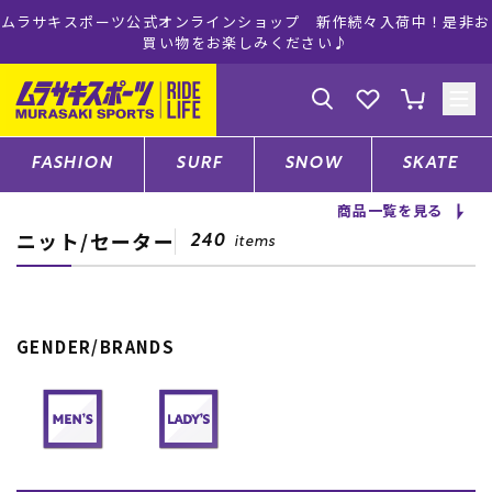
ムラサキスポーツ公式オンラインショップ 新作続々入荷中！是非お
買い物をお楽しみください♪
ゲスト
様
ログイン
会員登録
FASHION
SURF
SNOW
SKATE
商品一覧を見る
ニット/セーター
店舗一覧
240
items
CATEGORY
GENDER/BRANDS
ファッションTOP
サーフTOP