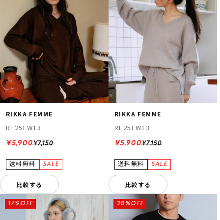
RIKKA FEMME
RIKKA FEMME
RF25FW13
RF25FW13
¥5,900
¥5,900
¥7,150
¥7,150
比較する
比較する
17%OFF
30%OFF