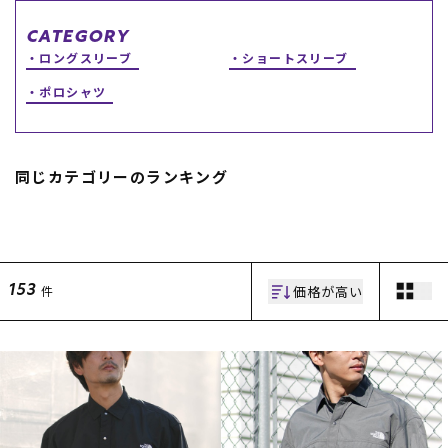
スノーTOP
CATEGORY
ロングスリーブ
ショートスリーブ
スケートTOP
ポロシャツ
同じカテゴリーのランキング
CONTENTS
SUPPORT
ブランド一覧
ご利用ガイド
特集一覧
会員ランク
RIDE LIFE MAGAZINE一
店頭受取サービス
覧
ギフトラッピング
価格が高い
件
153
スタッフスナップ
アフターサポート
中古/アウトレット サー
下取り保証について
フ
よくある質問
中古/アウトレット スノ
店舗一覧
ー
お問い合わせ
ニュース