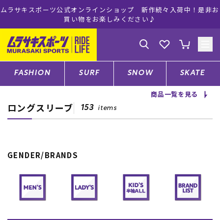
ムラサキスポーツ公式オンラインショップ 新作続々入荷中！是非お
買い物をお楽しみください♪
ゲスト
様
ログイン
会員登録
FASHION
SURF
SNOW
SKATE
商品一覧を見る
ロングスリーブ
店舗一覧
153
items
CATEGORY
GENDER/BRANDS
ファッションTOP
サーフTOP