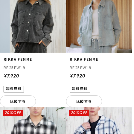
RIKKA FEMME
RIKKA FEMME
RF25FW19
RF25FW19
¥7,920
¥7,920
比較する
比較する
20%OFF
20%OFF