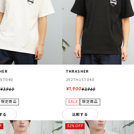
HER
THRASHER
1ST040
252TH1ST040
0
¥1,900
¥3,960
¥3,960
する
比較する
F
52%OFF