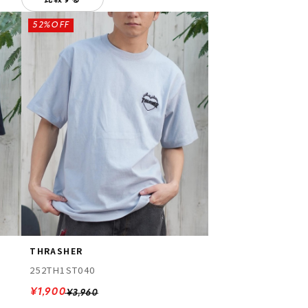
52%OFF
THRASHER
252TH1ST040
¥1,900
¥3,960