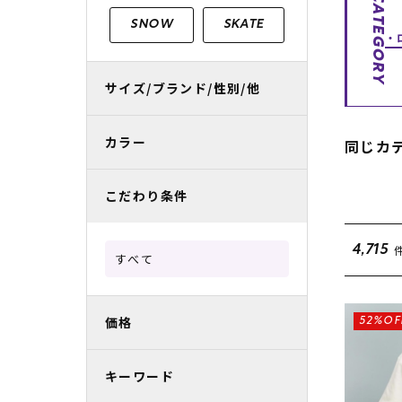
CATEGORY
レディースラッシュガード
スノーボード レンタル
レディース
リフト電子
SNOW
SKATE
中古/アウトレット スノーウェア
サイズ/ブランド/性別/他
カラー
同じカ
こだわり条件
4,715
すべて
価格
52%OF
キーワード