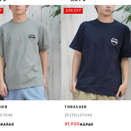
F
52%OFF
HER
THRASHER
1ST040
252TH1ST040
0
¥1,900
¥3,960
¥3,960