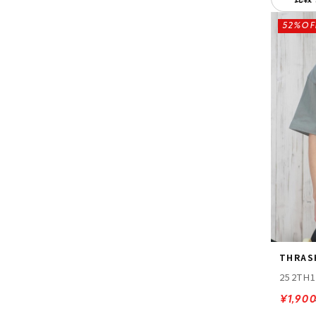
52%OF
THRAS
252TH
¥1,90