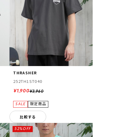
THRASHER
252TH1ST040
¥1,900
¥3,960
比較する
52%OFF