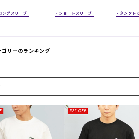
フィットネス
チケット
ストライダー/バイク/その他
中古/アウトレット スノーボード
ロングスリーブ
ショートスリーブ
タンクト
SKATE TOP
SURF TOP
テゴリーのランキング
FASHION TOP
SNOW TOP
件
F
52%OFF