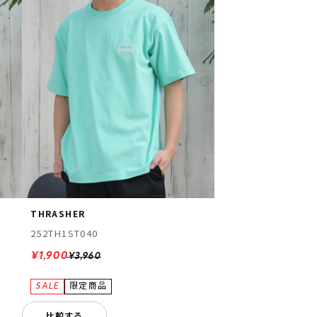
THRASHER
252TH1ST040
¥1,900
¥3,960
比較する