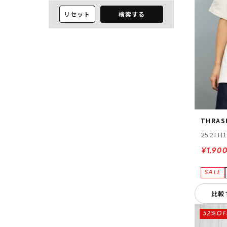
リセット
検索する
THRAS
252TH
¥1,90
比較
52%OF