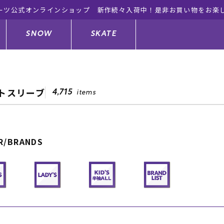
ーツ公式オンラインショップ 新作続々入荷中！是非お買い物をお楽
SNOW
SKATE
トスリーブ
4,715
items
ジャケット
ド
ド板
ード
トップス
ウェットスーツ
バインディング
キッズスケートボード
R/BRANDS
ドメンテナンスグッズ
ドセット
ードグッズ
サンダル
キッズサーフィン
スノーボードウェア
スケートボードメンテナンスグッ
ズ
ングッズ
ド
ドグローブ
キッズ
ウインターアイテム
キッズスノーボード
シュガード
トレット サーフボード
ドグッズ
レディース水着
中古/アウトレット ウェットスーツ
スノーボードメンテナンスグッズ