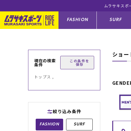
ムラサキスポ
FASHION
SURF
ショー
ファションカテゴリー
サーフィンカテゴリー
スノーボードカテゴリー
スケートボードカテゴリー
現在の検索
この条件を
条件
保存
すべてのアイテム
すべてのアイテム
すべてのアイテム
すべてのアイテム
アウター/
サーフボー
スノーボー
スケートボ
トップス ,
GENDE
ボトムス
サーフィングッズ
スノーボードブーツ
スケートボードパーツ
シューズ
サーフボー
スノーボー
スケートボ
バッグ
ボディーボード
スノーボードゴーグル
GO スケートセット
ファッショ
スキムボー
スノーボー
絞り込み条件
メンズ水着
GO ボディーボード
キッズスノーボードセット
メンズラッ
中古/アウ
スノーボー
FASHION
SURF