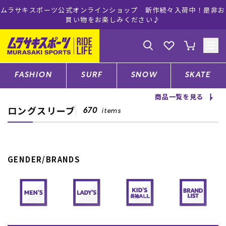
ムラサキスポーツ公式オンラインショップ 新作続々入荷中！是非お
買い物をお楽しみください♪
ゲスト
様
ログイン
会員登録
FASHION
SURF
SNOW
SKATE
商品一覧を見る
ロングスリーブ
店舗一覧
670
items
CATEGORY
GENDER/BRANDS
ファッションTOP
サーフTOP