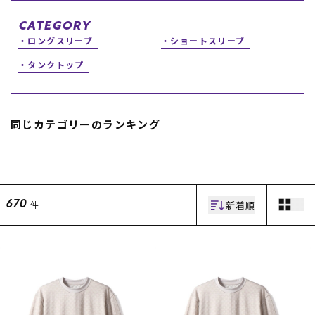
スノーTOP
CATEGORY
ロングスリーブ
ショートスリーブ
スケートTOP
タンクトップ
同じカテゴリーのランキング
CONTENTS
SUPPORT
ブランド一覧
ご利用ガイド
特集一覧
会員ランク
RIDE LIFE MAGAZINE一
店頭受取サービス
覧
ギフトラッピング
新着順
件
670
スタッフスナップ
アフターサポート
中古/アウトレット サー
下取り保証について
フ
よくある質問
中古/アウトレット スノ
店舗一覧
ー
お問い合わせ
ニュース