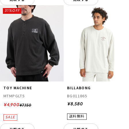
31%OFF
TOY MACHINE
BILLABONG
MTMPGLT5
BG011865
¥8,580
¥4,900
¥7,150