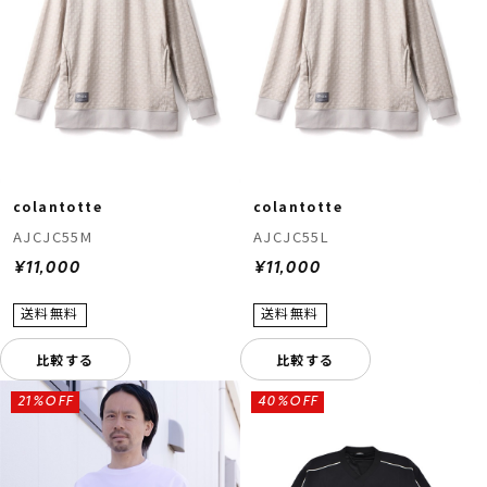
colantotte
colantotte
AJCJC55M
AJCJC55L
¥11,000
¥11,000
比較する
比較する
21%OFF
40%OFF