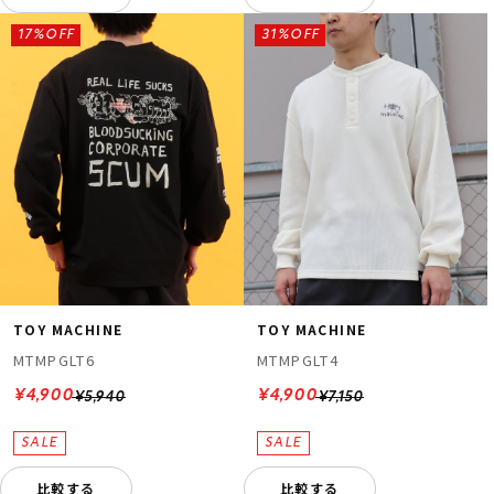
17%OFF
31%OFF
TOY MACHINE
TOY MACHINE
MTMPGLT6
MTMPGLT4
¥4,900
¥4,900
¥5,940
¥7,150
比較する
比較する