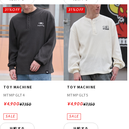
31%OFF
31%OFF
TOY MACHINE
TOY MACHINE
MTMPGLT4
MTMPGLT5
¥4,900
¥4,900
¥7,150
¥7,150
比較する
比較する