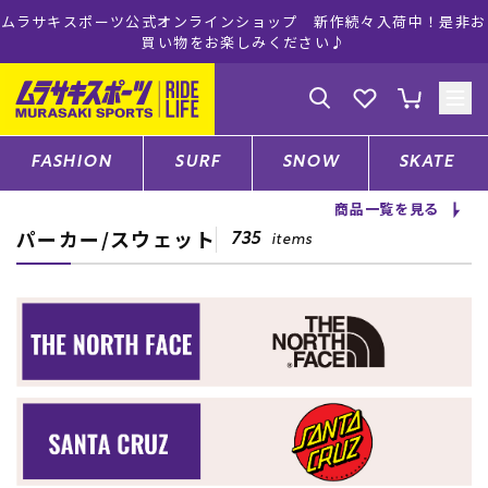
ムラサキスポーツ公式オンラインショップ 新作続々入荷中！是非お
買い物をお楽しみください♪
ゲスト
様
ログイン
会員登録
FASHION
SURF
SNOW
SKATE
商品一覧を見る
パーカー/スウェット
店舗一覧
735
items
CATEGORY
ファッションTOP
サーフTOP