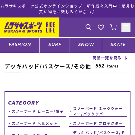
ムラサキスポーツ公式オンラインショップ 新作続々入荷中！是非お
買い物をお楽しみください♪
ゲスト
様
ログイン
会員登録
FASHION
SURF
SNOW
SKATE
商品一覧を見る
デッキパッド/パスケース/その他
店舗一覧
552
items
CATEGORY
CATEGORY
スノーボード ネックウォー
ファッションTOP
スノーボード ビーニー/帽子
マー/バラクラバ
スノーボード ヘルメット
スノーボード プロテクター
サーフTOP
デッキパッド/パスケース/そ