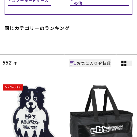
スノーボードケース
の他
スノーTOP
スケートTOP
同じカテゴリーのランキング
CONTENTS
SUPPORT
お気に入り登録数
件
552
ブランド一覧
ご利用ガイド
特集一覧
会員ランク
RIDE LIFE MAGAZINE一
店頭受取サービス
覧
ギフトラッピング
97%OFF
スタッフスナップ
アフターサポート
中古/アウトレット サー
下取り保証について
フ
よくある質問
中古/アウトレット スノ
店舗一覧
ー
お問い合わせ
ニュース