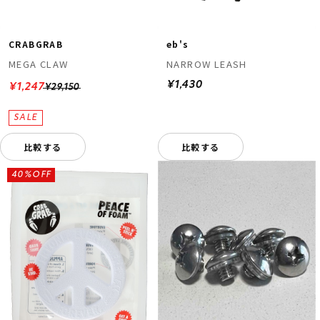
CRABGRAB
eb's
MEGA CLAW
NARROW LEASH
¥1,430
¥1,247
¥29,150
比較する
比較する
40%OFF