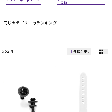
スノーボードケース
の他
スノーTOP
スケートTOP
同じカテゴリーのランキング
CONTENTS
SUPPORT
価格が安い
件
552
ブランド一覧
ご利用ガイド
特集一覧
会員ランク
RIDE LIFE MAGAZINE一
店頭受取サービス
覧
ギフトラッピング
スタッフスナップ
アフターサポート
中古/アウトレット サー
下取り保証について
フ
よくある質問
中古/アウトレット スノ
店舗一覧
ー
お問い合わせ
ニュース