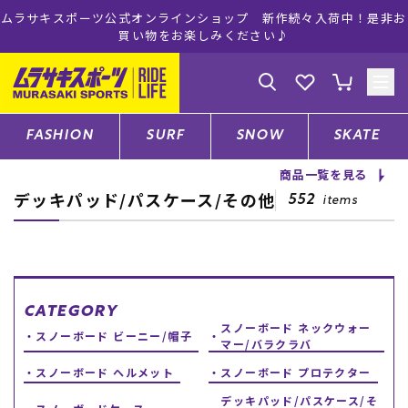
ムラサキスポーツ公式オンラインショップ 新作続々入荷中！是非お
買い物をお楽しみください♪
ゲスト
様
ログイン
会員登録
FASHION
SURF
SNOW
SKATE
商品一覧を見る
デッキパッド/パスケース/その他
店舗一覧
552
items
CATEGORY
CATEGORY
スノーボード ネックウォー
ファッションTOP
スノーボード ビーニー/帽子
マー/バラクラバ
スノーボード ヘルメット
スノーボード プロテクター
サーフTOP
デッキパッド/パスケース/そ