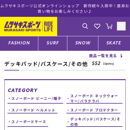
ムラサキスポーツ公式オンラインショップ 新作続々入荷中！是非お
買い物をお楽しみください♪
ゲスト
様
ログイン
会員登録
FASHION
SURF
SNOW
SKATE
商品一覧を見る
デッキパッド/パスケース/その他
店舗一覧
552
items
CATEGORY
CATEGORY
スノーボード ネックウォー
スノーボード ビーニー/帽子
マー/バラクラバ
ファッションTOP
スノーボード ヘルメット
スノーボード プロテクター
デッキパッド/パスケース/そ
スノーボードケース
サーフTOP
の他