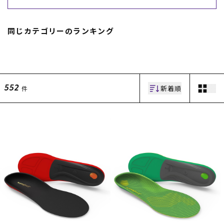
スノーTOP
同じカテゴリーのランキング
スケートTOP
新着順
件
552
CONTENTS
SUPPORT
ブランド一覧
ご利用ガイド
特集一覧
会員ランク
RIDE LIFE MAGAZINE一
店頭受取サービス
覧
ギフトラッピング
スタッフスナップ
アフターサポート
中古/アウトレット サー
下取り保証について
フ
よくある質問
中古/アウトレット スノ
店舗一覧
ー
お問い合わせ
ニュース