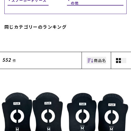
スノーボードケース
の他
スノーTOP
スケートTOP
同じカテゴリーのランキング
CONTENTS
SUPPORT
商品名
件
552
ブランド一覧
ご利用ガイド
特集一覧
会員ランク
RIDE LIFE MAGAZINE一
店頭受取サービス
覧
ギフトラッピング
スタッフスナップ
アフターサポート
中古/アウトレット サー
下取り保証について
フ
よくある質問
中古/アウトレット スノ
店舗一覧
ー
お問い合わせ
ニュース