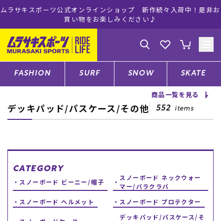
ムラサキスポーツ公式オンラインショップ 新作続々入荷中！是非お
買い物をお楽しみください♪
ゲスト
様
ログイン
会員登録
FASHION
SURF
SNOW
SKATE
商品一覧を見る
デッキパッド/パスケース/その他
店舗一覧
552
items
CATEGORY
CATEGORY
スノーボード ネックウォー
ファッションTOP
スノーボード ビーニー/帽子
マー/バラクラバ
スノーボード ヘルメット
スノーボード プロテクター
サーフTOP
デッキパッド/パスケース/そ