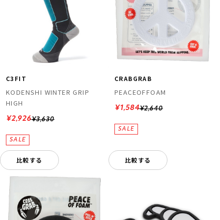
C3FIT
CRABGRAB
KODENSHI WINTER GRIP
PEACEOFFOAM
HIGH
¥1,584
¥2,640
¥2,926
¥3,630
比較する
比較する