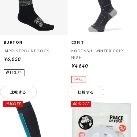
BURTON
C3FIT
IMPRINTROUNDSOCK
KODENSHI WINTER GRIP
HIGH
¥6,050
¥4,840
比較する
比較する
19%OFF
40%OFF